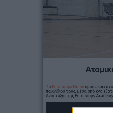
Ατομικ
Το
Eurohoops Dome
προσφέρει στου
παιχνιδιού τους, μέσα από ένα εξα
Ανάπτυξης της Eurohoops Academ