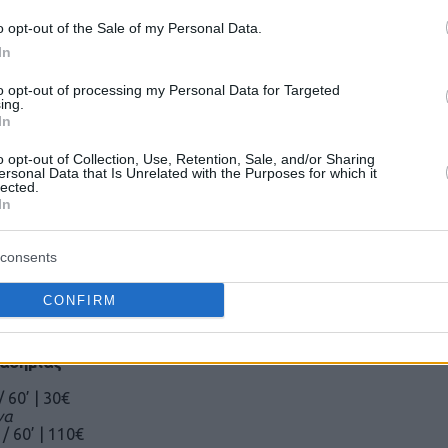
o opt-out of the Sale of my Personal Data.
In
χει ως στόχο να βοηθήσει τον κάθε αθλητή, με ιδιαίτερη έμ
to opt-out of processing my Personal Data for Targeted
ον, να αναδειχθούν τα δυνατά σημεία και δεύτερον, να βελτι
ing.
In
έρος αθλητές από 13 ετών και άνω σε γκρουπ 3-5 ατόμων αν
o opt-out of Collection, Use, Retention, Sale, and/or Sharing
ersonal Data that Is Unrelated with the Purposes for which it
lected.
In
ιχνιδιού όπως η ντρίμπλα, το σουτ και τα τελειώματα και πα
, ώστε ο αθλητής να εξασκηθεί πάνω στις ικανότητές του σ
consents
οι ατομικές προπονήσεις να συνδυαστούν και με ένα εξειδι
την βελτίωση της αθλητικής απόδοσης.
CONFIRM
διά της Εurohoops Academy, αλλά και εκτός αυτής.
ις
αδημίας
/ 60’ | 30€
να
 / 60’ | 110€