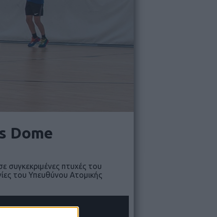
ps Dome
σε συγκεκριμένες πτυχές του
γίες του Υπευθύνου Ατομικής