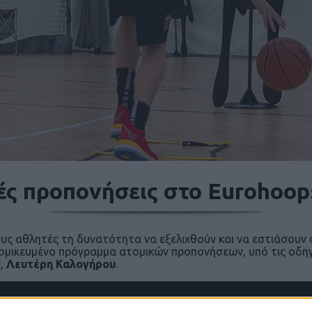
ές προπονήσεις στο Eurohoo
ς αθλητές τη δυνατότητα να εξελιχθούν και να εστιάσουν 
τομικευμένο πρόγραμμα ατομικών προπονήσεων, υπό τις οδη
y,
Λευτέρη Καλογήρου
.