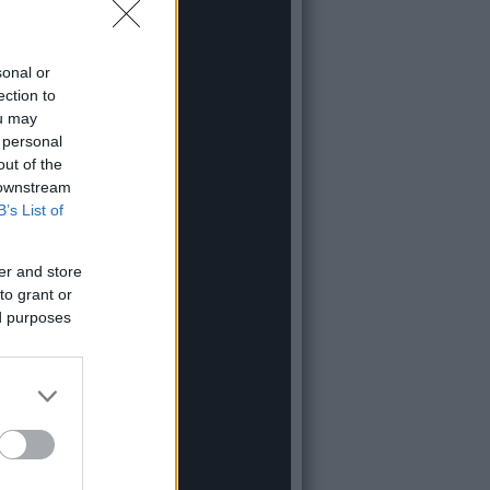
sonal or
ection to
ou may
 personal
out of the
 downstream
B’s List of
er and store
to grant or
ed purposes