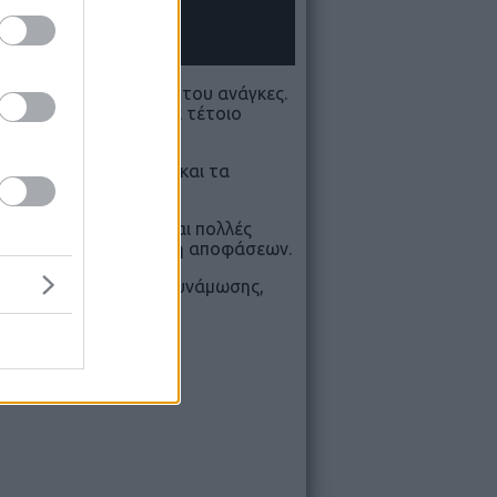
φαση στις αγωνιστικές του ανάγκες.
ωθούν οι αδυναμίες σε τέτοιο
άλογα με την ηλικία και τα
ράλληλα δημιουργούνται πολλές
ε συνδυασμό με τη λήψη αποφάσεων.
κευμένο πρόγραμμα ενδυνάμωσης,