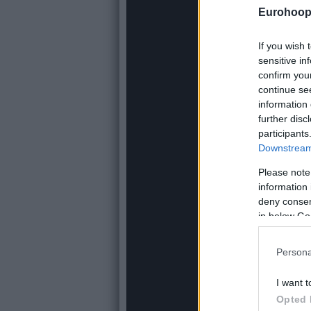
Eurohoop
If you wish 
sensitive in
confirm you
continue se
information 
further disc
participants
Downstream 
Please note
information 
deny consent
in below Go
Persona
I want t
Opted 