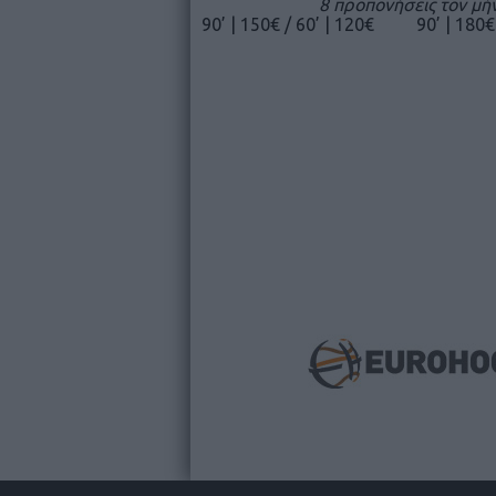
8 προπονήσεις τον μή
90’ | 150€ / 60’ | 120€
90’ | 180€