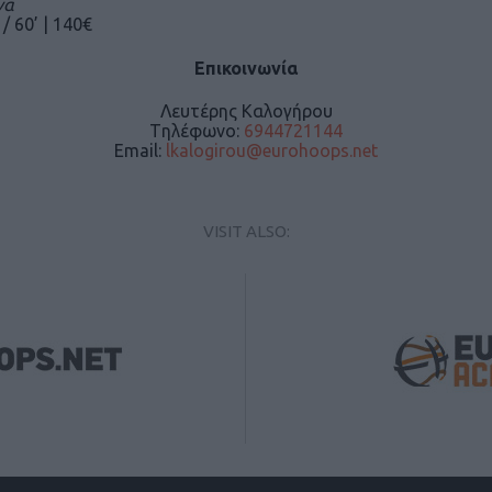
να
 / 60’ | 140€
Επικοινωνία
Λευτέρης Καλογήρου
Tηλέφωνο:
6944721144
Email:
lkalogirou@eurohoops.net
VISIT ALSO: