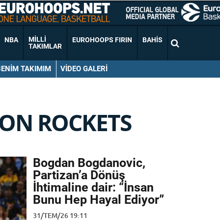
MILLI
NBA
EUROHOOPS FIRIN
BAHIS
TAKIMLAR
BENIM TAKIMIM
VIDEO GALERI
ON ROCKETS
Bogdan Bogdanovic,
Partizan’a Dönüş
İhtimaline dair: “İnsan
Bunu Hep Hayal Ediyor”
31/TEM/26 19:11