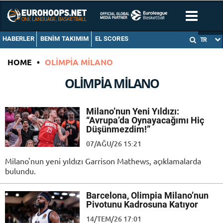
HABERLER
BENIM TAKIMIM
EL SCORES
TR
HOME
•
OLIMPIA MILANO
OLIMPIA MILANO
Milano’nun Yeni Yıldızı:
“Avrupa’da Oynayacağımı Hiç
Düşünmezdim!”
07/AĞU/26 15:21
Milano'nun yeni yıldızı Garrison Mathews, açıklamalarda
bulundu.
Barcelona, Olimpia Milano’nun
Pivotunu Kadrosuna Katıyor
14/TEM/26 17:01