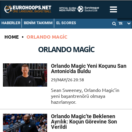
HABERLER
BENIM TAKIMIM
EL SCORES
TR
HOME
•
ORLANDO MAGIC
ORLANDO MAGIC
Orlando Magic Yeni Koçunu San
Antonio’da Buldu
29/MAY/26 20:58
Sean Sweeney, Orlando Magic’in
yeni başantrenörü olmaya
hazırlanıyor.
Orlando Magic’te Beklenen
Ayrılık: Koçun Görevine Son
Verildi