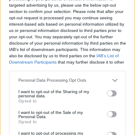
προπονητή τους, Τζαμάλ Μόσλι, έπειτα από τον αποκλεισμό
targeted advertising by us, please use the below opt-out
από τους Ντιτρόιτ Πίστονς,...
section to confirm your selection. Please note that after your
opt-out request is processed you may continue seeing
interest-based ads based on personal information utilized by
Οι Πίστονς έφεραν ΤΟΥΜΠΑ
us or personal information disclosed to third parties prior to
τους Μάτζικ από το 1-3 κι
επέστρεψαν στα ημιτελικά της
your opt-out. You may separately opt-out of the further
Ανατολής μετά το 2008
disclosure of your personal information by third parties on the
IAB’s list of downstream participants. This information may
04/MAY/26 00:11
also be disclosed by us to third parties on the
IAB’s List of
Οι Πίστονς κέρδισαν και το Game 7 με τους Μάτζικ στο
Downstream Participants
that may further disclose it to other
Ντιτρόιτ (116-94), γυρίζοντας από το 1-3 στο 4-3...
third parties.
Please note that this website/app uses one or more Google
Personal Data Processing Opt Outs
Οι Μάτζικ βάζουν στα… σχοινιά
services and may gather and store information including but
τους Πίστονς, το #8 έκανε το 2-
not limited to your visit or usage behaviour. You may click to
I want to opt-out of the Sharing of my
1!
personal data.
grant or deny consent to Google and its third-party tags to
Opted In
25/APR/26 21:54
use your data for below specified purposes in below Google
consent section.
Οι Ορλάντο Μάτζικ έκαναν το 2-1 στη σειρά του 1ου γύρου
I want to opt-out of the Sale of my
Personal Data.
των playoffs του ΝΒΑ κόντρα στους Ντιτρόιτ Πίστονς!
Opted In
Μάτζικ: Break στο Ντιτρόιτ,
I want to opt-out of processing my