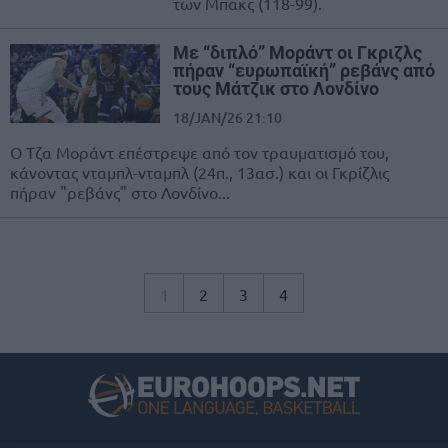
των Μπακς (118-99).
Με “διπλό” Μοράντ οι Γκριζλς
πήραν “ευρωπαϊκή” ρεβάνς από
τους Μάτζικ στο Λονδίνο
18/JAN/26 21:10
Ο Τζα Μοράντ επέστρεψε από τον τραυματισμό του,
κάνοντας νταμπλ-νταμπλ (24π., 13ασ.) και οι Γκρίζλις
πήραν "ρεβάνς" στο Λονδίνο...
1
2
3
4