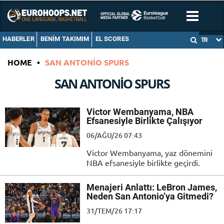
HABERLER
BENIM TAKIMIM
EL SCORES
TR
HOME
•
SAN ANTONIO SPURS
SAN ANTONIO SPURS
Victor Wembanyama, NBA
Efsanesiyle Birlikte Çalışıyor
06/AĞU/26 07:43
Victor Wembanyama, yaz dönemini
NBA efsanesiyle birlikte geçirdi.
Menajeri Anlattı: LeBron James,
Neden San Antonio’ya Gitmedi?
31/TEM/26 17:17