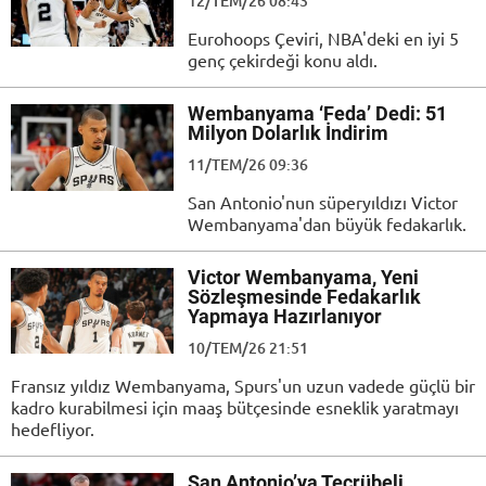
12/TEM/26 08:43
Eurohoops Çeviri, NBA'deki en iyi 5
genç çekirdeği konu aldı.
Wembanyama ‘Feda’ Dedi: 51
Milyon Dolarlık İndirim
11/TEM/26 09:36
San Antonio'nun süperyıldızı Victor
Wembanyama'dan büyük fedakarlık.
Victor Wembanyama, Yeni
Sözleşmesinde Fedakarlık
Yapmaya Hazırlanıyor
10/TEM/26 21:51
Fransız yıldız Wembanyama, Spurs'un uzun vadede güçlü bir
kadro kurabilmesi için maaş bütçesinde esneklik yaratmayı
hedefliyor.
San Antonio’ya Tecrübeli