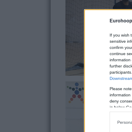
Eurohoop
If you wish 
sensitive in
confirm you
continue se
information 
further disc
participants
Downstream 
Please note
information 
deny consent
in below Go
Persona