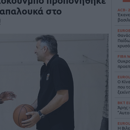
τοκούνμπο προπονήθηκε
Παπαλουκά στο
ACB
- 
Έκανε
!
βασιλ
EURO
Θανάσ
Παίδων
χρυσό
FIBA 
Ουκραν
προεπ
EURO
Ο Κίν
που το
ξεκίν
BKT E
Άρης:
“Αυτο
EURO
Η Βιλε