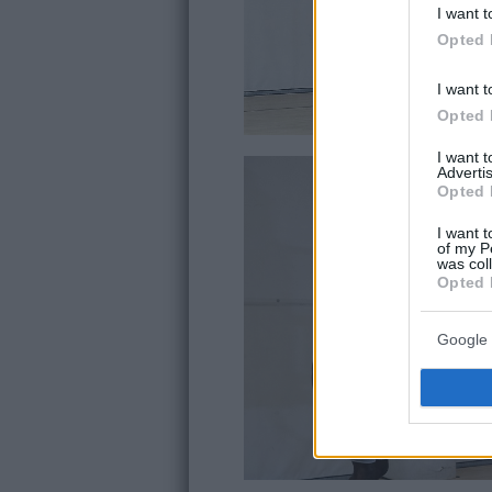
I want t
Opted 
I want t
Opted 
I want 
Advertis
Opted 
I want t
of my P
was col
Opted 
Google 