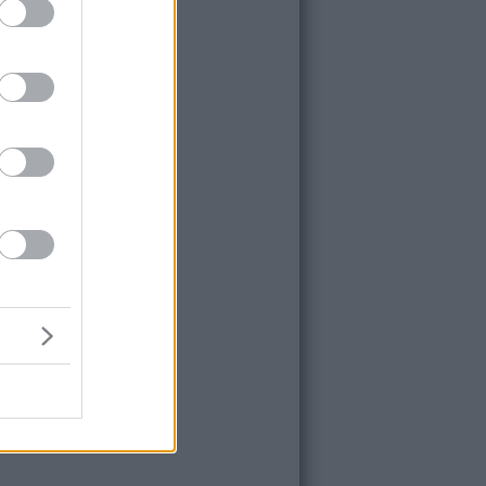
LEAGUE
- 15:17
πάι: Απέκτησε τον πρωταθλητή
roCup, Κέβιν Κοκίλα και τον
σε στη Βίρτους