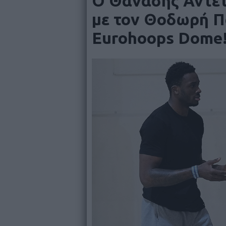
Ο Θανάσης Αντε
με τον Θοδωρή 
Eurohoops Dome