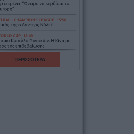
ρ επιμένει: “Όνειρο να κερδίσω το
urope”
TBALL CHAMPIONS LEAGUE
- 15:56
ικός της ο Λάντερς Νόλεϊ!
WORLD CUP
- 15:49
σμιο Κύπελλο Γυναικών: Η Κίνα με
ρος της επιβεβαίωσης
WORLD CUP
- 15:07
ΠΕΡΙΣΣΟΤΕΡΑ
: Με Γιόκιτς & Μιλουτίνοφ στο
θυρο” του Αυγούστου
IMAN GBL
- 14:31
τέρι: Υπέγραψε τον Πολ Σκραγκς
IMAN GBL
- 12:19
 Ιωαννίνων: Ανακοίνωσε τον Άλερικ
ν, με θητεία στην Ευρωλίγκα
LEAGUE
- 10:58
πι: Απέκτησε τον Αρμάντο
οτ, πρώην σέντερ της Φενέρ