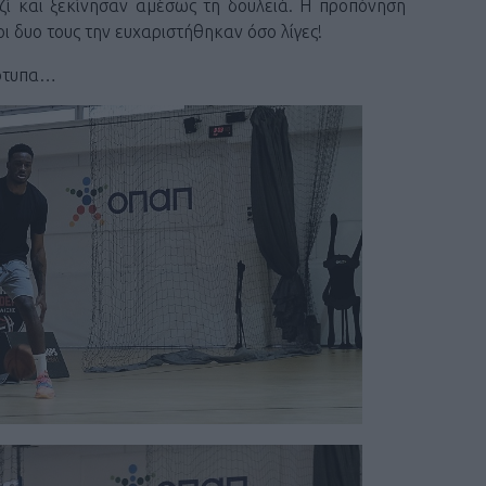
ί και ξεκίνησαν αμέσως τη δουλειά. Η προπόνηση
EURO
Ντουμ
ι δυο τους την ευχαριστήθηκαν όσο λίγες!
Σενγκ
ιότυπα…
EURO
Μίλερ
πολλά
NBA 
Το αντ
οι δρ
NBA 
Λόνι 
λογαρ
EURO
Ντάβι
εθνικ
EURO
Βεζέν
δίδυμ
EURO