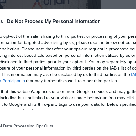
Ευρωλί
ιστορι
EURO
s -
Do Not Process My Personal Information
ΟΛΗ… 
τους 
Γιαμπ
to opt-out of the sale, sharing to third parties, or processing of your per
formation for targeted advertising by us, please use the below opt-out s
EURO
r selection. Please note that after your opt-out request is processed y
Μακάμ
το NB
eing interest-based ads based on personal information utilized by us or
disclosed to third parties prior to your opt-out. You may separately opt-
EURO
losure of your personal information by third parties on the IAB’s list of
Αταμά
. This information may also be disclosed by us to third parties on the
IA
σπάσι
Participants
that may further disclose it to other third parties.
STOIX
 that this website/app uses one or more Google services and may gath
ΠΑΟΚ:
including but not limited to your visit or usage behaviour. You may click 
με το
 to Google and its third-party tags to use your data for below specifi
EURO
ogle consent section.
Σεκού
για ά
ανταγ
l Data Processing Opt Outs