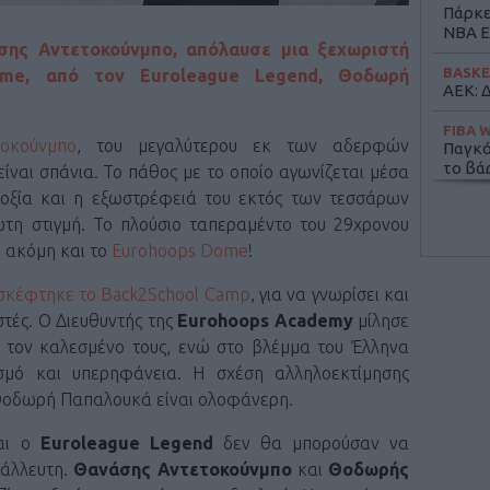
Πάρκε
ΝΒΑ E
ης Αντετοκούνμπο, απόλαυσε μια ξεχωριστή
BASKE
me, από τον Euroleague Legend, Θοδωρή
ΑΕΚ: Δ
FIBA 
οκούνμπο
, του μεγαλύτερου εκ των αδερφών
Παγκό
το βά
είναι σπάνια. Το πάθος με το οποίο αγωνίζεται μέσα
οδοξία και η εξωστρέφειά του εκτός των τεσσάρων
FIBA 
τη στιγμή. Το πλούσιο ταπεραμέντο του 29χρονου
Σερβία
“παρά
ε ακόμη και το
Eurohoops Dome
!
STOIX
σκέφτηκε το Back2School Camp
, για να γνωρίσει και
Περισ
στές. Ο Διευθυντής της
Εurohoops Academy
μίλησε
STOIX
ια τον καλεσμένο τους, ενώ στο βλέμμα του Έλληνα
Βίκος
σμό και υπερηφάνεια. Η σχέση αλληλοεκτίμησης
Φρίμα
Θοδωρή Παπαλουκά είναι ολοφάνερη.
EURO
Μακάμ
αι ο
Euroleague Legend
δεν θα μπορούσαν να
Μπέικ
τάλλευτη.
Θανάσης Αντετοκούνμπο
και
Θοδωρής