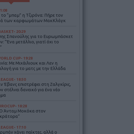
21:08
 το “μπαμ” η Τζιρόνα: Πήρε τον
ιά των καρφωμάτων ΜακΚλάγκ
BASKET
- 20:29
ης Σπανούλης για το Ευρωμπάσκετ
: “Ένα μετάλλιο, γιατί όχι το
”
WORLD CUP
- 19:28
ία: Με Μιχάιλιουκ και Λεν η
ιλογή για το ματς με την Ελλάδα
LEAGUE
- 18:50
αν Έβανς επιστρέφει στη Ζαλγκίρις,
ν στέλνει δανεικό για ένα νέο
ημα
UROCUP
- 18:28
 Ο Άνταμ Μοκόκα στον
κράτορα”
LEAGUE
- 17:10
ρμπάν χάνει παίκτες, αλλά ο