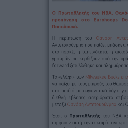
Ο Πρωταθλητής του NBA, Θανάσ
προπόνηση στο Eurohoops Do
Παπαλουκά.
Η περίπτωση του
Θανάση Αντετ
Αντετοκούνμπο που παίζει μπάσκετ, 
στο παρκέ, η ταπεινότητα, η αισι
γραμμών σε κερδίζουν από την πρώ
forward ξετυλίχθηκε και πλημμύρησ
Το «ελάφι» των
Milwaukee Bucks
επι
να παίξει με τους μικρούς του θαυμα
στα παιδιά με συγκινητικά λόγια γ
διεθνή έβλεπες απεριόριστο σεβα
μεταξύ
Θανάση Αντετοκούνμπο
και 
Έτσι, ο
Πρωταθλητής
του NBA κ
αφήσουν αυτή την ευκαιρία ανεκμε