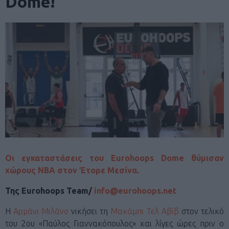
Dome!
Οι εγκαταστάσεις του Eurohoops Dome θύμισαν
χώρους ΝΒΑ στον Έτορε Μεσίνα.
Της Eurohoops Team/
info@eurohoops.net
H
Αρμάνι Μιλάνο
νικήσει τη
Μακάμπι Τελ Αβίβ
στον τελικό
του 2ου «Παύλος Γιαννακόπουλος» και λίγες ώρες πριν ο