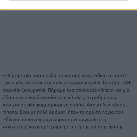
«Πήραμε μία πάρα πολύ σημαντική νίκη. Ειδικά σε αυτό
τον όμιλο, όπου δεν υπάρχει εύκολο παιχνίδι. Κοιτάμε κάθε
παιχνίδι ξεχωριστά. Πήραμε ένα σπουδαίο «διπλό» σε μία
έδρα που είναι δύσκολο να επιβάλεις το ρυθμό σου,
κόντρα σε μία φορμαρισμένη ομάδα. Ακόμα δεν κάναμε
τίποτα. Έχουμε πολύ δρόμο», ήταν τα πρώτα λόγια του
Έλληνα πάουερ-φόργουορντ πριν συγκρίνει τη
συγκεκριμένη αναμέτρηση με αυτή της πρώτης φάσης