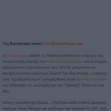
Της Eurohoops team/
info@eurohoops.net
Ο
Ολυμπιακός
νίκησε τη Λαμποράλ Κούτσα ανήμερα της
ονομαστικής εορτής του
Ιωάννη Παπαπέτρου
και ο νεαρός
φόργουορντ παραδέχτηκε πως δεν θα μπορούσε να
σκεφτεί κάποιο καλύτερο δώρο! Την ίδια στιγμή, ο παίκτης
των “ερυθρολεύκων” αναφέρθηκε στον
Βασίλη Σπανούλη
και απάντησε σε ερώτηση για την “ιδανική” θέση για τον
ίδιο.
«Είναι το καλύτερο δώρο… Παίξαμε καλά ειδικά αμυντικά,
παίξαμε όπως θέλαμε να παίξουμε και κάναμε το 2Χ2. Δεν