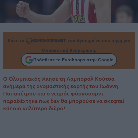
Κάνε το
την Αγαπημένη σου πηγή για
Μπασκετική Ενημέρωση.
Πρόσθεσε το Eurohoops στην Google
Ο Ολυμπιακός νίκησε τη Λαμποράλ Κούτσα
ανήμερα της ονομαστικής εορτής του Ιωάννη
Παπαπέτρου και ο νεαρός φόργουορντ
παραδέχτηκε πως δεν θα μπορούσε να σκεφτεί
κάποιο καλύτερο δώρο!