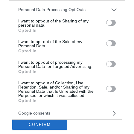
Please note that this website/app uses one or more Google
Personal Data Processing Opt Outs
services and may gather and store information including but
not limited to your visit or usage behaviour. You may click to
I want to opt-out of the Sharing of my
personal data.
grant or deny consent to Google and its third-party tags to
Opted In
use your data for below specified purposes in below Google
consent section.
I want to opt-out of the Sale of my
Personal Data.
Opted In
I want to opt-out of processing my
Personal Data for Targeted Advertising.
Opted In
I want to opt-out of Collection, Use,
Retention, Sale, and/or Sharing of my
Personal Data that Is Unrelated with the
Purposes for which it was collected.
Opted In
Google consents
CONFIRM