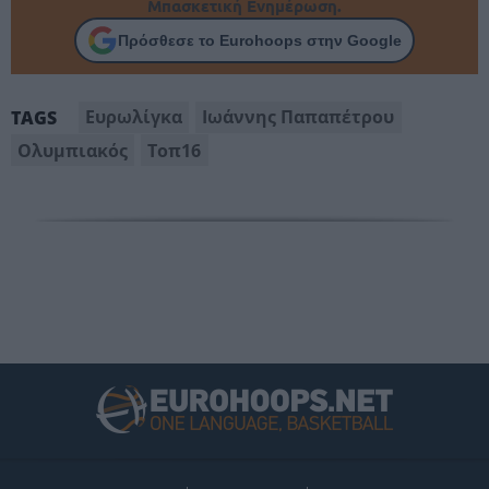
Μπασκετική Ενημέρωση.
Πρόσθεσε το Eurohoops στην Google
Ευρωλίγκα
Ιωάννης Παπαπέτρου
TAGS
Ολυμπιακός
Τοπ16