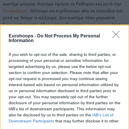
κοιτάμε μακριά. Κοιτάμε πρώτα το Ρέθυμνο και μετά την
Μπάμπεργκ
. Θέλουμε να κερδίσουμε όλα τα παιχνίδια και
μετά να δούμε τι αξίζουμε. Δεν κοιτάμε τόσο μπροστά.
Εχουμε ένα εντός έδρας παιχνίδι με την
Μπάμπεργκ
όπου
θέλουμε να κάνουμε το 3Χ3. Κοιτάμε κάθε παιχνίδι
Eurohoops -
Do Not Process My Personal
ξεχωριστά»
Information
Αναφορικά με την απόδοση του
Βασίλη Σπανούλη
If you wish to opt-out of the sale, sharing to third parties, or
σχολίασε:
«Είναι πάρα πολύ σημαντικός ο Σπανούλης και
processing of your personal or sensitive information for
όλη η ομάδα είναι καλύτερη με εκείνον».
targeted advertising by us, please use the below opt-out
section to confirm your selection. Please note that after your
Για τη θέση που προτιμάει να αγωνίζεται και το που
opt-out request is processed you may continue seeing
interest-based ads based on personal information utilized by
μπορεί να προσφέρει καλύτερα:
«Το μπάσκετ είναι
us or personal information disclosed to third parties prior to
μπάσκετ. Κάθε παίκτης καλείται να κάνει το καλύτερο που
your opt-out. You may separately opt-out of the further
μπορεί. Αυτό προσπαθώ κι εγώ, είτε παίζω στο «3» είτε ή
disclosure of your personal information by third parties on the
«4» και να παίζω για την ομάδα».
IAB’s list of downstream participants. This information may
also be disclosed by us to third parties on the
IAB’s List of
Γιώργος Πρίντεζης
: «Ακόμα δεν κάναμε τίποτα»
Downstream Participants
that may further disclose it to other
third parties.