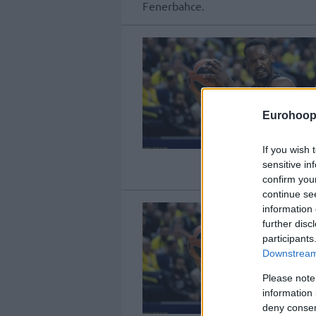
Fenerbahce.
Eurohoop
If you wish 
sensitive in
confirm you
continue se
information 
further disc
participants
Downstream 
Please note
information 
deny consent