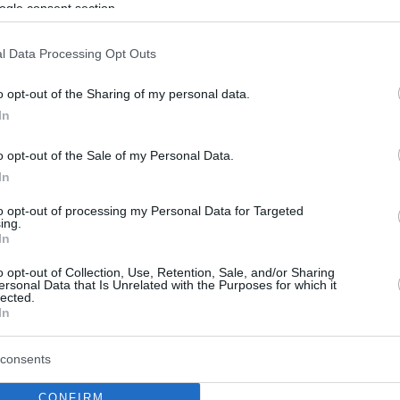
ogle consent section.
El mejor Carsen Edwards
l Data Processing Opt Outs
de la temporada
22/ENE/23 16:02
o opt-out of the Sharing of my personal data.
In
El explosivo anotador del Fenerbahce se
fue hasta los 31 puntos en la victoria
o opt-out of the Sale of my Personal Data.
ante el Bahcesehir Koleji
In
to opt-out of processing my Personal Data for Targeted
Nemanja Bjelica estará
ing.
otro mes de baja
In
19/NOV/22 10:28
o opt-out of Collection, Use, Retention, Sale, and/or Sharing
ersonal Data that Is Unrelated with the Purposes for which it
lected.
El serbio sigue con sus problemas en el
In
gemelo y tardará aún en volver a jugar
con el Fenerbahce
consents
Dyshawn Pierre y Danilo
CONFIRM