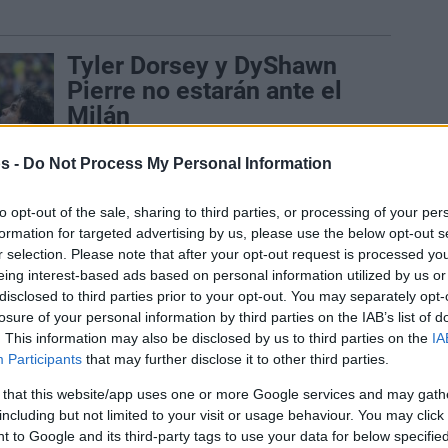
Tyler Dorsey y DyShawn
Pierre no estarán ante el
Milán
20/MAR/23 19:29
s -
Do Not Process My Personal Information
Problemas en el juego exterior del
Fenerbahce, que tampoco podrá contar
to opt-out of the sale, sharing to third parties, or processing of your per
con Metecan Birsen en el duelo ante
formation for targeted advertising by us, please use the below opt-out s
los...
r selection. Please note that after your opt-out request is processed y
eing interest-based ads based on personal information utilized by us or
Dyshawn Pierre estará un
disclosed to third parties prior to your opt-out. You may separately opt-
losure of your personal information by third parties on the IAB’s list of
mes de baja
. This information may also be disclosed by us to third parties on the
IA
12/MAR/23 11:24
Participants
that may further disclose it to other third parties.
El alero del Fenerbahce se lesionó ante
 that this website/app uses one or more Google services and may gath
el Barça y llegará justo al final de la fase
including but not limited to your visit or usage behaviour. You may click 
regular de...
 to Google and its third-party tags to use your data for below specifi