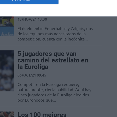
Barthel, dudas hasta
último momento
18/NOV/21 13:30
El duelo entre Fenerbahce y Zalgiris, dos
de los equipos más necesitados de la
competición, cuenta con la incógnita...
5 jugadores que van
camino del estrellato en
la Euroliga
06/OCT/21 09:45
Competir en la Euroliga requiere,
naturalmente, cierta habilidad. Aquí hay
cinco jugadores de la Euroliga elegidos
por Eurohoops que...
Los 100 mejores