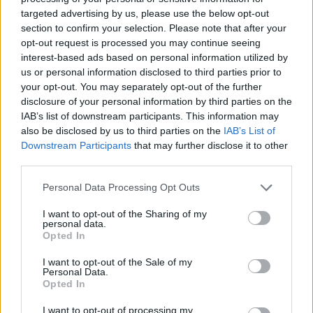
targeted advertising by us, please use the below opt-out
section to confirm your selection. Please note that after your
Aleksander Sekulic, presentado
opt-out request is processed you may continue seeing
como nuevo entrenador del
Barça: “Es un honor ser el
interest-based ads based on personal information utilized by
entrenador de uno de los
us or personal information disclosed to third parties prior to
mejores clubes de Europa”
your opt-out. You may separately opt-out of the further
disclosure of your personal information by third parties on the
05/AGO/26 15:30
IAB’s list of downstream participants. This information may
El técnico esloveno ha firmado hoy su contrato junto a Joan
also be disclosed by us to third parties on the
IAB’s List of
Laporta, Sisco Pujol y Xevi Pujol
Downstream Participants
that may further disclose it to other
third parties.
Daniel Theis firma con el
Please note that this website/app uses one or more Google
Maccabi Tel Aviv
Personal Data Processing Opt Outs
services and may gather and store information including but
05/AGO/26 11:24
not limited to your visit or usage behaviour. You may click to
I want to opt-out of the Sharing of my
personal data.
grant or deny consent to Google and its third-party tags to
El conjunto israelí anunció
Opted In
use your data for below specified purposes in below Google
oficialmente la contratación del
consent section.
interior alemán para las dos próximas
I want to opt-out of the Sale of my
Personal Data.
temporadas
Opted In
Gabriel Deck obtiene la
I want to opt-out of processing my