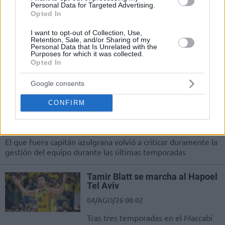
ciudadanía española
Personal Data for Targeted Advertising.
Opted In
05/AGO/26 09:10
I want to opt-out of Collection, Use,
El alero argentino dejará de contar
Retention, Sale, and/or Sharing of my
Personal Data that Is Unrelated with the
como extracomunitario en la Liga
Purposes for which it was collected.
Endesa
Opted In
Tomas Satoransky habla sin
Google consents
tapujos sobre su salida del
Barcelona: “Fue una gran
CONFIRM
decepción”
04/AGO/26 13:20
El que fuera capitán azulgrana volvió a criticar duramente la
gestión del equipo durante las últimas temporadas
Tamir Blatt se marcha al Hapoel
Tel Aviv
04/AGO/26 00:02
Tras tres temporadas en el Maccabi