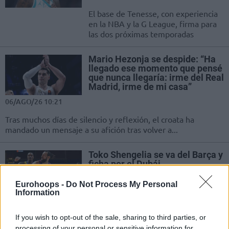
El base de Tenesse, con experiencia
en la NBA y la G League, firma para
las dos próximas temporadas
Mario Hezonja se despide: “Ha
llegado ese momento que pensé
que nunca llegaría: irme del Real
Madrid, irme de mi casa”
06/AGO/26 10:21
Tras muchos días de silencio y reflexión, el croata ha
mandado un mensaje a su afición tras volver a...
Toko Shengelia se va del Barça y
ficha por el Dubái
06/AGO/26 10:16
Eurohoops -
Do Not Process My Personal
Information
El georgiano pagó cerca de un millón
de euros para salir del conjunto
azulgrana y firmar por una
If you wish to opt-out of the sale, sharing to third parties, or
temporada...
processing of your personal or sensitive information for