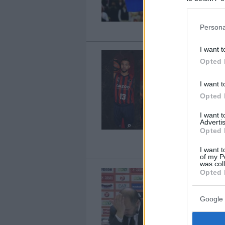
in below Go
Persona
I want t
Opted 
I want t
Opted 
I want 
Advertis
Opted 
I want t
of my P
was col
Opted 
Google 