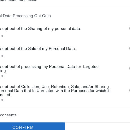
ogle consent section.
Edy Tavares finaliza contrato la próxima
temporada y pide cerca de 3 millones
para renovar.
l Data Processing Opt Outs
o opt-out of the Sharing of my personal data.
Desvelado el mejor
In
quinteto de la Liga
Endesa
o opt-out of the Sale of my Personal Data.
In
26/MAY/23 11:34
Darius Thompson, Markus Howard,
to opt-out of processing my Personal Data for Targeted
ing.
Dzanan Musa, Giorgi Shermadini y Edy
In
Tavares fueron los mejores jugadores en
la fase regular...
o opt-out of Collection, Use, Retention, Sale, and/or Sharing
ersonal Data that Is Unrelated with the Purposes for which it
lected.
Edy Tavares emociona a
In
Chus Mateo: “Deberíais
pedirle disculpas”
consents
21/MAY/23 23:24
CONFIRM