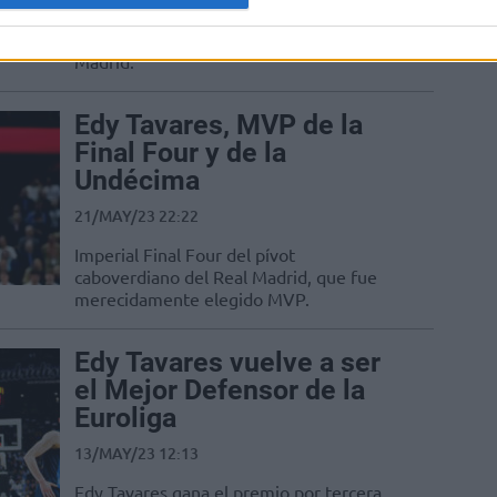
Edy Tavares cree que la prensa ha sido
injusta con el entrenador del Real
Madrid.
Edy Tavares, MVP de la
Final Four y de la
Undécima
21/MAY/23 22:22
Imperial Final Four del pívot
caboverdiano del Real Madrid, que fue
merecidamente elegido MVP.
Edy Tavares vuelve a ser
el Mejor Defensor de la
Euroliga
13/MAY/23 12:13
Edy Tavares gana el premio por tercera