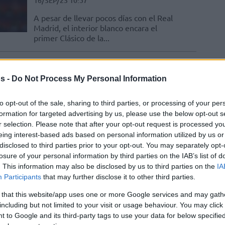
16/SEP/23 10:57
A pesar de llevar pocos días con el Real
Madrid, el interior blanco encara el
primer Clásico de la...
Edy Tavares siembra la
duda: “No sé si renovaré
s -
Do Not Process My Personal Information
con el Madrid”
to opt-out of the sale, sharing to third parties, or processing of your per
07/AGO/23 22:22
formation for targeted advertising by us, please use the below opt-out s
r selection. Please note that after your opt-out request is processed y
El referente interior del Real Madrid
termina contrato del año que viene y
eing interest-based ads based on personal information utilized by us or
asegura que "el sueño de la...
disclosed to third parties prior to your opt-out. You may separately opt-
losure of your personal information by third parties on the IAB’s list of
. This information may also be disclosed by us to third parties on the
IA
El Real Madrid no avanza
Participants
that may further disclose it to other third parties.
en la renovación de Edy
 that this website/app uses one or more Google services and may gath
Tavares
including but not limited to your visit or usage behaviour. You may click 
28/JUN/23 16:08
 to Google and its third-party tags to use your data for below specifi