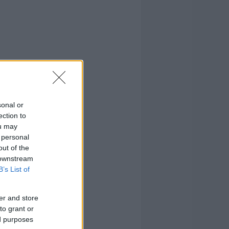
sonal or
ection to
ou may
 personal
out of the
 downstream
B’s List of
er and store
to grant or
ed purposes