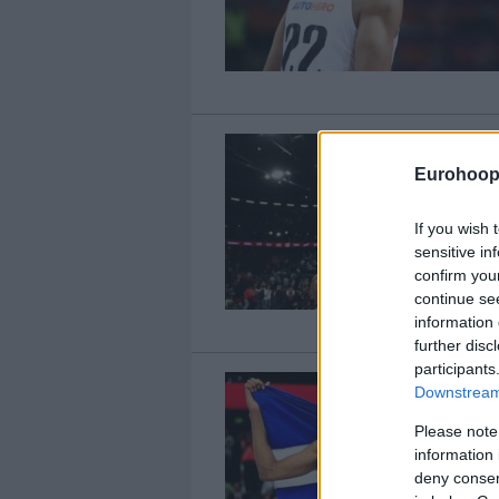
Eurohoop
If you wish 
sensitive in
confirm you
continue se
information 
further disc
participants
Downstream 
Please note
information 
deny consent