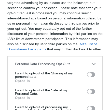
targeted advertising by us, please use the below opt-out
section to confirm your selection. Please note that after your
Pedro Martínez: “Esto es lo que
opt-out request is processed you may continue seeing
tiene jugar partidos de este nivel
interest-based ads based on personal information utilized by
contra equipos de este nivel”
us or personal information disclosed to third parties prior to
28/ABR/26 23:32
your opt-out. You may separately opt-out of the further
disclosure of your personal information by third parties on the
El entrenador del Valencia Basket habló tras la derrota ante
IAB’s list of downstream participants. This information may
el Panathinaikos en el primer partido de playoffs de...
also be disclosed by us to third parties on the
IAB’s List of
Downstream Participants
that may further disclose it to other
El Valencia Basket tendrá que
third parties.
ganar en Atenas
Please note that this website/app uses one or more Google
Personal Data Processing Opt Outs
28/ABR/26 22:55
services and may gather and store information including but
Los taronja caen en el primer partido
not limited to your visit or usage behaviour. You may click to
I want to opt-out of the Sharing of my
personal data.
de la serie ante el Panathinaikos y
grant or deny consent to Google and its third-party tags to
Opted In
pierden el factor pista
use your data for below specified purposes in below Google
consent section.
I want to opt-out of the Sale of my
Personal Data.
Xavi Pascual, tras el punto y
Opted In
final de la temporada en la
Euroliga: “Nos han pasado
I want to opt-out of processing my
muchísimas cosas”