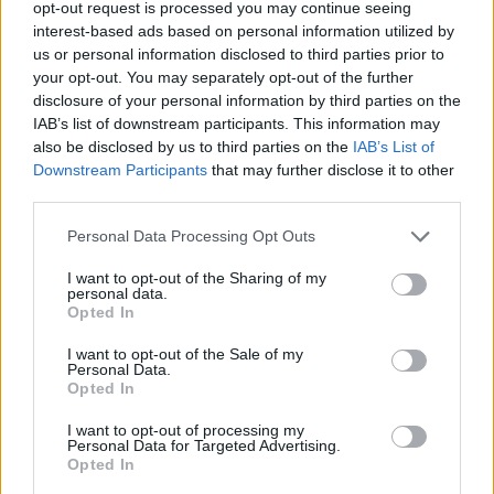
fichaje de Shane Larkin
opt-out request is processed you may continue seeing
interest-based ads based on personal information utilized by
13/JUL/26 16:28
us or personal information disclosed to third parties prior to
Larkin se queda en Estambul en uno
your opt-out. You may separately opt-out of the further
de los grandes movimientos del
disclosure of your personal information by third parties on the
verano
IAB’s list of downstream participants. This information may
also be disclosed by us to third parties on the
IAB’s List of
Downstream Participants
that may further disclose it to other
Índice de plantillas y traspasos
third parties.
de la Euroliga – 2026/2027
11/JUL/26 18:43
Please note that this website/app uses one or more Google
Personal Data Processing Opt Outs
services and may gather and store information including but
Con el mercado de verano en pleno
not limited to your visit or usage behaviour. You may click to
I want to opt-out of the Sharing of my
apogeo, aquí están las plantillas, los
personal data.
grant or deny consent to Google and its third-party tags to
fichajes y los rumores actuales de...
Opted In
use your data for below specified purposes in below Google
consent section.
I want to opt-out of the Sale of my
Cambios en Fenerbahçe: llega
Personal Data.
Key y sale Jantunen
Opted In
11/JUL/26 16:25
I want to opt-out of processing my
Personal Data for Targeted Advertising.
El club turco anunció la salida del ala-
Opted In
pívot finlandés y el fichaje del ex de