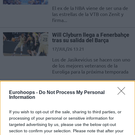
El ex de la NBA viene de ser una de
las estrellas de la VTB con Zenit y
firma...
Will Clyburn llega a Fenerbahçe
tras su salida del Barça
17/JUL/26 13:21
Los de Jasikevicius se hacen con uno
de los mejores veteranos de la
Euroliga para la próxima temporada
Fenerbahçe hace oficial el
fichaje de Marcus Bingham Jr.
Eurohoops -
Do Not Process My Personal
Information
16/JUL/26 12:15
Los campeones turcos añaden el
If you wish to opt-out of the sale, sharing to third parties, or
antiguo centro de UNICS Kazan
processing of your personal or sensitive information for
targeted advertising by us, please use the below opt-out
section to confirm your selection. Please note that after your
Fenerbahce hace oficial el