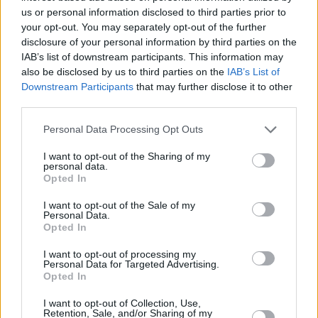
us or personal information disclosed to third parties prior to
Los vigentes campeones derrotaron
your opt-out. You may separately opt-out of the further
a los taronja tras un gran partido de
disclosure of your personal information by third parties on the
de Colo
IAB’s list of downstream participants. This information may
also be disclosed by us to third parties on the
IAB’s List of
Barcelona y Fenerbahce se
Downstream Participants
that may further disclose it to other
quedan en la Euroliga, Real
third parties.
Madrid y ASVEL apuntan a la
NBA
Please note that this website/app uses one or more Google
Personal Data Processing Opt Outs
services and may gather and store information including but
16/ENE/26 13:49
not limited to your visit or usage behaviour. You may click to
I want to opt-out of the Sharing of my
personal data.
La fecha límite establecida por la Junta de la Euroliga para
grant or deny consent to Google and its third-party tags to
Opted In
que los cuatro clubes se comprometan con la...
use your data for below specified purposes in below Google
consent section.
I want to opt-out of the Sale of my
Personal Data.
Jornada 22 de la Euroliga:
Opted In
resultados y clasificación
15/ENE/26 19:13
I want to opt-out of processing my
Personal Data for Targeted Advertising.
Repasa los partidos, resultados y la
Opted In
clasificación de la Euroliga
I want to opt-out of Collection, Use,
Retention, Sale, and/or Sharing of my