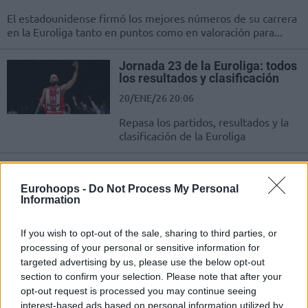
El estadounidense firmó los mejores números de su carrera
en la Euroliga tanto en puntos como en valoración para...
Jornada 23 de la Euroliga: todos
los resultados y clasificación
20/ENE/26 20:06
Repasa los partidos, resultados y la
clasificación de la Euroliga
Jornada 22 de la Euroliga: todos
los resultados y clasificación
Eurohoops -
Do Not Process My Personal
Information
16/ENE/26 22:10
Repasa los partidos, resultados y la
If you wish to opt-out of the sale, sharing to third parties, or
clasificación de la Euroliga
processing of your personal or sensitive information for
targeted advertising by us, please use the below opt-out
El Fenerbahce resiste el arreón
section to confirm your selection. Please note that after your
final del Valencia Basket
opt-out request is processed you may continue seeing
16/ENE/26 20:57
interest-based ads based on personal information utilized by