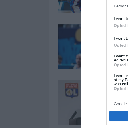
Persona
I want t
Opted 
I want t
Opted 
I want 
Advertis
Opted 
I want t
of my P
was col
Opted 
Google 