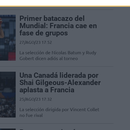
a Rudy Gobert en la rampa de salida
Primer batacazo del
Mundial: Francia cae en
fase de grupos
27/AGO/23 17:52
La selección de Nicolas Batum y Rudy
Gobert dicen adiós al torneo
Una Canadá liderada por
Shai Gilgeous-Alexander
aplasta a Francia
25/AGO/23 17:32
La selección dirigida por Vincent Collet
no fue rival