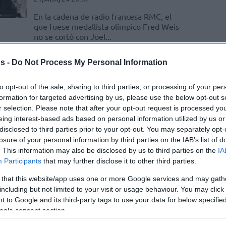
En la cadena de radio francesa RMC, el
que fuese medallista olímpico Fred Weis
no se cortó con Joel...
s -
Do Not Process My Personal Information
Se desata la polémica
entre Thomas Heurtel y la
to opt-out of the sale, sharing to third parties, or processing of your per
Federación Francesa de
formation for targeted advertising by us, please use the below opt-out s
Baloncesto
r selection. Please note that after your opt-out request is processed y
eing interest-based ads based on personal information utilized by us or
01/FEB/24 20:50
disclosed to third parties prior to your opt-out. You may separately opt-
El jugador con pasado en la Liga Endesa
losure of your personal information by third parties on the IAB’s list of
no se corta y acusa a la FFBB
. This information may also be disclosed by us to third parties on the
IA
Participants
that may further disclose it to other third parties.
Guerschon Yabusele:
 that this website/app uses one or more Google services and may gath
“Estoy esperando a los
including but not limited to your visit or usage behaviour. You may click 
JJOO, no a la NBA”
 to Google and its third-party tags to use your data for below specifi
ogle consent section.
21/ENE/24 11:01