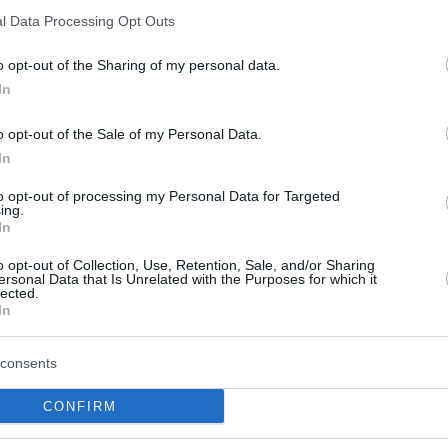
El interior galo se muestra feliz en
l Data Processing Opt Outs
Madrid
o opt-out of the Sharing of my personal data.
In
Vincent Collet continuará
a cargo de la selección
o opt-out of the Sale of my Personal Data.
francesa de baloncesto
In
10/OCT/23 19:34
to opt-out of processing my Personal Data for Targeted
ing.
No habrá cambios en el banquillo
In
o opt-out of Collection, Use, Retention, Sale, and/or Sharing
ersonal Data that Is Unrelated with the Purposes for which it
Tony Parker habla sobre
lected.
In
el fiasco de Francia y el
futuro de Wemby y
Embiid con la selección
consents
03/SEP/23 12:10
CONFIRM
Las llegadas de los dos NBA podría poner