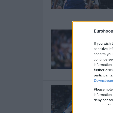
Eurohoop
If you wish 
sensitive in
confirm you
continue se
information 
further disc
participants
Downstream 
Please note
information 
deny consent
in below Go