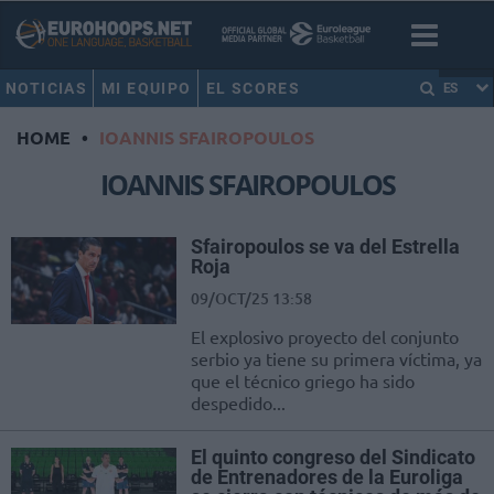
NOTICIAS
MI EQUIPO
EL SCORES
ES
HOME
•
IOANNIS SFAIROPOULOS
IOANNIS SFAIROPOULOS
Sfairopoulos se va del Estrella
Roja
09/OCT/25 13:58
El explosivo proyecto del conjunto
serbio ya tiene su primera víctima, ya
que el técnico griego ha sido
despedido...
El quinto congreso del Sindicato
de Entrenadores de la Euroliga