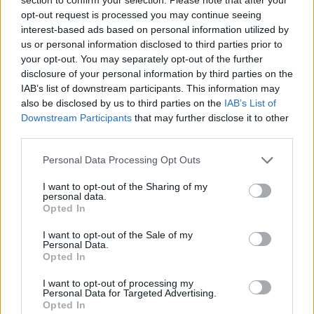
opt-out request is processed you may continue seeing
interest-based ads based on personal information utilized by
Ioannis Sfairopoulos, candidato
al banquillo del CSKA de Moscú
us or personal information disclosed to third parties prior to
your opt-out. You may separately opt-out of the further
02/JUN/22 14:27
disclosure of your personal information by third parties on the
En Moscú ya le buscan reemplazo a
IAB’s list of downstream participants. This information may
Dimitris Itoudis.
also be disclosed by us to third parties on the
IAB’s List of
Downstream Participants
that may further disclose it to other
third parties.
Ioannis Sfairopoulos deja de ser
entrenador del Maccabi
Please note that this website/app uses one or more Google
Personal Data Processing Opt Outs
15/FEB/22 16:25
services and may gather and store information including but
not limited to your visit or usage behaviour. You may click to
I want to opt-out of the Sharing of my
Después de casi cuatro años en el
personal data.
grant or deny consent to Google and its third-party tags to
club, el técnico griego deja de ser
Opted In
use your data for below specified purposes in below Google
entrenador del Maccabi.
consent section.
I want to opt-out of the Sale of my
Personal Data.
El Maccabi confirma que Ioannis
Opted In
Sfairopoulos continuará al
frente del equipo
I want to opt-out of processing my
Personal Data for Targeted Advertising.
31/DIC/21 11:33
Opted In