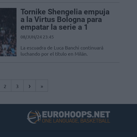
Tornike Shengelia empuja
a la Virtus Bologna para
empatar la serie a 1
08/JUN/24 23:45
La escuadra de Luca Banchi continuará
luchando por el título en Milán.
›
2
3
»