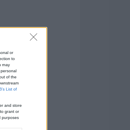
sonal or
ection to
ou may
 personal
out of the
 downstream
B’s List of
er and store
to grant or
ed purposes