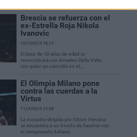
la Euroliga la próxima temporada.
Brescia se refuerza con el
ex-Estrella Roja Nikola
Ivanovic
19/JUN/24 18:27
El base de 30 años de edad se
reencontrará con Amadeo Della Valle,
con quien ya coincidió en el...
El Olimpia Milano pone
contra las cuerdas a la
Virtus
11/JUN/24 23:08
La escuadra dirigida por Ettore Messina
se encuentra a un triunfo de hacerse con
el campeonato italiano.