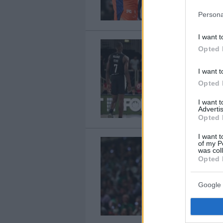
Persona
I want t
Opted 
I want t
Opted 
I want 
Advertis
Opted 
I want t
of my P
was col
Opted 
Google 