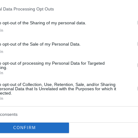
el ya ex de Leyma Coruña para la fase
final de temporada
l Data Processing Opt Outs
o opt-out of the Sharing of my personal data.
Trento deja a Milán sin
In
Copa italiana
o opt-out of the Sale of my Personal Data.
16/FEB/25 19:29
In
Los de Paolo Galbiati se llevan la primera
Copa italiana de su historia tras derrotar
to opt-out of processing my Personal Data for Targeted
ing.
a los de Messina,...
In
o opt-out of Collection, Use, Retention, Sale, and/or Sharing
Nenad Dimitrijevic
ersonal Data that Is Unrelated with the Purposes for which it
lected.
alcanza un acuerdo por
In
dos temporadas con
Milán
consents
22/JUN/24 15:36
CONFIRM
El base de 26 años de edad debutará en