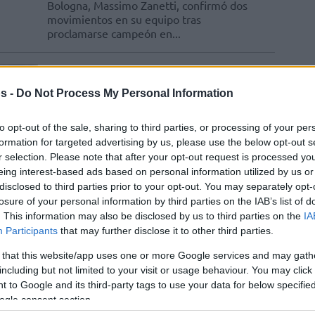
Bologna, Massimo Zanetti, confirmó dos
movimientos en su equipo tras
proclamarse campeón en...
Achille Polonara inicia un
tratamiento tras ser
s -
Do Not Process My Personal Information
diagnosticado con
leucemia mieloide
to opt-out of the sale, sharing to third parties, or processing of your per
formation for targeted advertising by us, please use the below opt-out s
16/JUN/25 15:49
r selection. Please note that after your opt-out request is processed y
eing interest-based ads based on personal information utilized by us or
La Virtus Segafredo Bologna ha
anunciado que su jugador vuelve a tener
disclosed to third parties prior to your opt-out. You may separately opt-
problemas de salud
losure of your personal information by third parties on the IAB’s list of
. This information may also be disclosed by us to third parties on the
IA
Participants
that may further disclose it to other third parties.
La Virtus oficializa el
fichaje de Brandon Taylor
 that this website/app uses one or more Google services and may gath
including but not limited to your visit or usage behaviour. You may click 
14/MAY/25 18:02
 to Google and its third-party tags to use your data for below specifi
ogle consent section.
El equipo de Dusko Ivanovic contará con