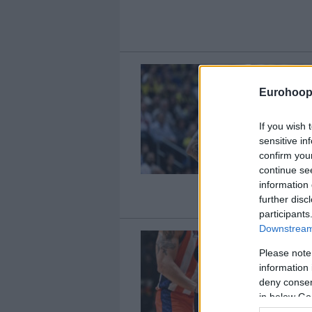
Eurohoop
If you wish 
sensitive in
confirm you
continue se
information 
further disc
participants
Downstream 
Please note
information 
deny consent
in below Go