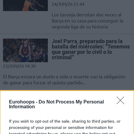
24/JUN/26 21:44
Los taronja derrotan dos veces al
Barça en su casa para conseguir la
segunda liga de su historia
Joel Parra, preparado para la
batalla del miércoles: “Tenemos
que ganar por lo civil o lo
criminal”
23/JUN/26 10:30
El Barça encara un duelo a vida o muerte con la obligación
de ganar para forzar el quinto partido...
Montero pone al Valencia
Eurohoops -
Do Not Process My Personal
Basket a un paso del título
Information
22/JUN/26 21:48
Exhibición del dominicano para que
If you wish to opt-out of the sale, sharing to third parties, or
los taronja derrotan al Barça y se
processing of your personal or sensitive information for
queden a una victoria más de ganar...
targeted advertising by us, please use the below opt-out