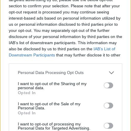
section to confirm your selection. Please note that after your
opt-out request is processed you may continue seeing
Valencia Basket iguala la final a
interest-based ads based on personal information utilized by
lo grande
us or personal information disclosed to third parties prior to
20/JUN/26 21:48
your opt-out. You may separately opt-out of the further
disclosure of your personal information by third parties on the
Paliza taronja al Barça para poner el
IAB’s list of downstream participants. This information may
1-1 en la serie por el título de Liga
also be disclosed by us to third parties on the
IAB’s List of
Endesa
Downstream Participants
that may further disclose it to other
third parties.
Xavi Pascual, tras el 1-0 ante
Valencia Basket: “Volvemos a
Please note that this website/app uses one or more Google
Personal Data Processing Opt Outs
ser el equipo que éramos”
services and may gather and store information including but
18/JUN/26 22:42
not limited to your visit or usage behaviour. You may click to
I want to opt-out of the Sharing of my
personal data.
grant or deny consent to Google and its third-party tags to
El entrenador del Barça se mostró muy contento pero
Opted In
use your data for below specified purposes in below Google
prudente tras la victoria en el Roig Arena: "Estamos en...
consent section.
I want to opt-out of the Sale of my
Personal Data.
Will Clyburn, héroe en el Roig
Opted In
Arena: “El mérito es de Xavi
Pascual, confió en mi a pesar de
I want to opt-out of processing my
Personal Data for Targeted Advertising.
los fallos”