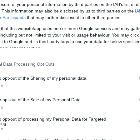
Europa: “Si ambos
losure of your personal information by third parties on the IAB’s list of
. This information may also be disclosed by us to third parties on the
IA
estamos dispuestos a
Participants
that may further disclose it to other third parties.
llegar a un acuerdo,
tenemos que encontrar la
 that this website/app uses one or more Google services and may gath
including but not limited to your visit or usage behaviour. You may click 
manera”
 to Google and its third-party tags to use your data for below specifi
ogle consent section.
urohoops sobre la reunión de la semana que viene
l Data Processing Opt Outs
o opt-out of the Sharing of my personal data.
Cuban culpa a Harrison y
In
al mal funcionamiento del
equipo por el traspaso de
o opt-out of the Sale of my Personal Data.
Doncic: “Estaba frustrado”
In
04/JUN/26 09:20
to opt-out of processing my Personal Data for Targeted
ing.
Al repasar el traspaso de Luka Doncic,
In
Mark Cuban, antiguo propietario
principal de los Dallas Mavericks, revela