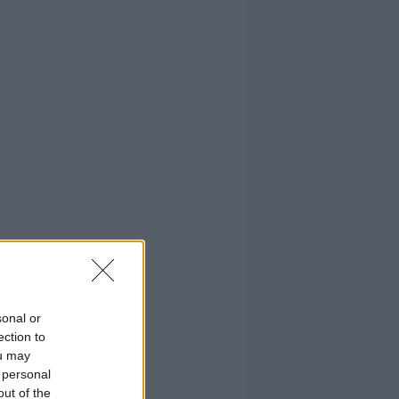
sonal or
ection to
ou may
 personal
out of the