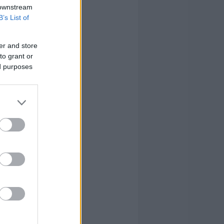
 downstream
B’s List of
er and store
to grant or
ed purposes