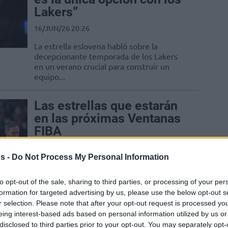
Lakers”
16/JUN/26 20:26
La estrella eslovena habló sobre la
decepcionante temporada de los Lakers
en un verano crucial para construir un
equipo...
Las estrellas que estarán
en las próximas Ventanas
FIBA
11/JUN/26 13:47
s -
Do Not Process My Personal Information
Eslovenia, Italia y Finlandia presentan sus
plantillas previstas para los próximos
to opt-out of the sale, sharing to third parties, or processing of your per
partidos de la fase de clasificación para
formation for targeted advertising by us, please use the below opt-out s
la...
r selection. Please note that after your opt-out request is processed y
eing interest-based ads based on personal information utilized by us or
Chus Bueno sobre la NBA
disclosed to third parties prior to your opt-out. You may separately opt-