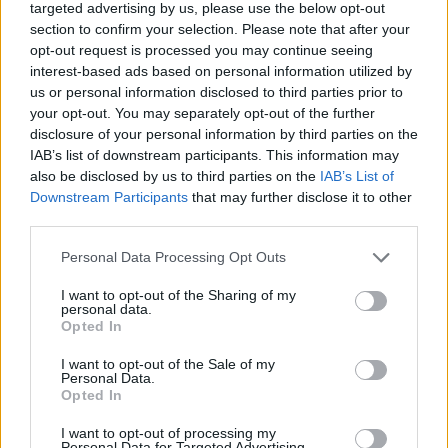
targeted advertising by us, please use the below opt-out
section to confirm your selection. Please note that after your
La magistral actuación de Jalen
opt-out request is processed you may continue seeing
Brunson, con 45 puntos, corona a
interest-based ads based on personal information utilized by
los Knicks como campeones de
us or personal information disclosed to third parties prior to
la NBA
your opt-out. You may separately opt-out of the further
14/JUN/26 11:10
disclosure of your personal information by third parties on the
IAB’s list of downstream participants. This information may
53 años después, los Knicks se proclaman campeones de la
also be disclosed by us to third parties on the
IAB’s List of
NBA tras derrotar a los San Antonio Spurs por...
Downstream Participants
that may further disclose it to other
third parties.
Aficionados de los Knicks lanzan
objetos a Wembanyama tras la
Please note that this website/app uses one or more Google
Personal Data Processing Opt Outs
épica remontada
services and may gather and store information including but
not limited to your visit or usage behaviour. You may click to
I want to opt-out of the Sharing of my
11/JUN/26 12:34
personal data.
grant or deny consent to Google and its third-party tags to
Opted In
Tras la espectacular remontada de los New York Knicks por
use your data for below specified purposes in below Google
29 puntos, unos aficionados agresivos empañaron la victoria
consent section.
I want to opt-out of the Sale of my
al...
Personal Data.
Opted In
Wembanyama promete que los
I want to opt-out of processing my
Spurs serán más fuertes:
Personal Data for Targeted Advertising.