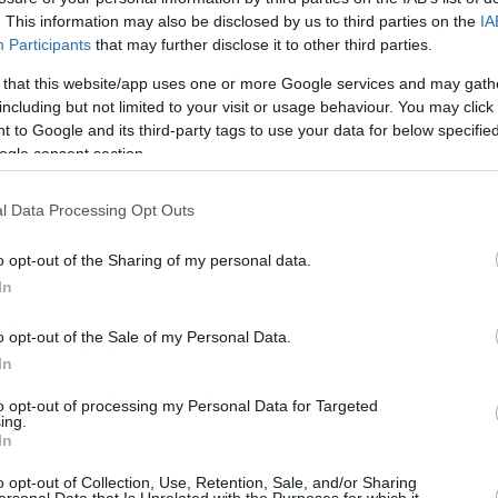
duele”
. This information may also be disclosed by us to third parties on the
IA
11/JUN/26 08:45
Participants
that may further disclose it to other third parties.
Con la fe intacta, Victor Wembanyama,
 that this website/app uses one or more Google services and may gath
de 22 años, insta a sus compañeros a
including but not limited to your visit or usage behaviour. You may click 
asumir una estricta responsabilidad
 to Google and its third-party tags to use your data for below specifi
mientras...
ogle consent section.
Wemby resta importancia
l Data Processing Opt Outs
a su histórica actuación y
se centra en el cuarto
o opt-out of the Sharing of my personal data.
partido: “Lo más difícil
In
está por venir”
o opt-out of the Sale of my Personal Data.
09/JUN/26 08:13
In
tidazo en el Madison Square Garden, pero sabe que
to opt-out of processing my Personal Data for Targeted
ing.
In
Trump genera reacciones
o opt-out of Collection, Use, Retention, Sale, and/or Sharing
ersonal Data that Is Unrelated with the Purposes for which it