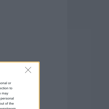
sonal or
ection to
ou may
 personal
out of the
 downstream