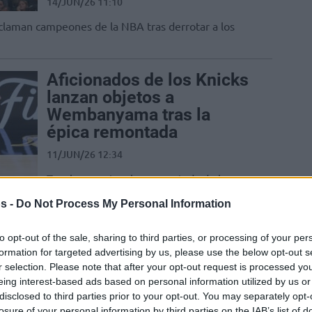
14/JUN/26 11:10
oclaman campeones de la NBA tras derrotar a los
Aficionados de los Knicks
lanzan objetos a
Wembanyama tras la
épica remontada
11/JUN/26 12:34
Tras la espectacular remontada de los
New York Knicks por 29 puntos, unos
s -
Do Not Process My Personal Information
aficionados agresivos empañaron la
victoria al...
to opt-out of the sale, sharing to third parties, or processing of your per
formation for targeted advertising by us, please use the below opt-out s
Wembanyama promete
r selection. Please note that after your opt-out request is processed y
que los Spurs serán más
eing interest-based ads based on personal information utilized by us or
fuertes: “Simplemente
disclosed to third parties prior to your opt-out. You may separately opt-
losure of your personal information by third parties on the IAB’s list of