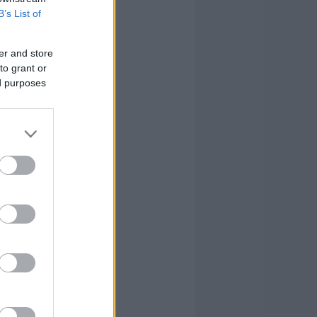
B’s List of
er and store
to grant or
ed purposes