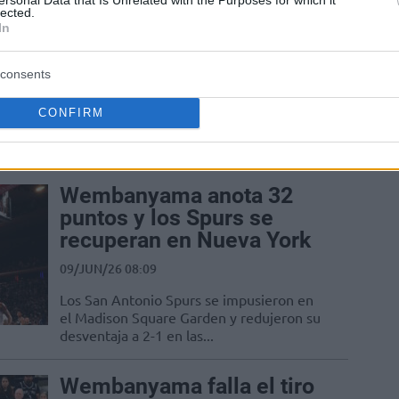
encontradas en el tercer
lected.
partido de las Finales de
In
la NBA
consents
09/JUN/26 08:11
El presidente de los Estados Unidos
CONFIRM
recibió aplausos y abucheos en el
Madison Square Garden
Wembanyama anota 32
puntos y los Spurs se
recuperan en Nueva York
09/JUN/26 08:09
Los San Antonio Spurs se impusieron en
el Madison Square Garden y redujeron su
desventaja a 2-1 en las...
Wembanyama falla el tiro