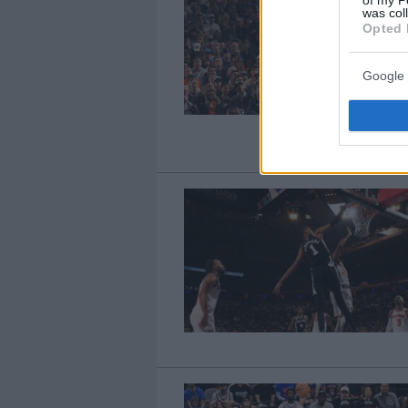
was col
Opted 
Google 