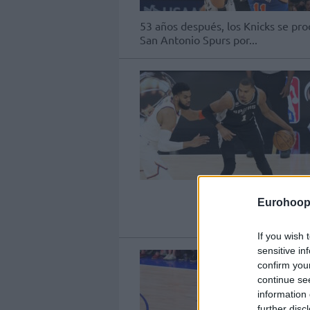
53 años después, los Knicks se pr
San Antonio Spurs por...
Eurohoop
If you wish 
sensitive in
confirm you
continue se
information 
further disc