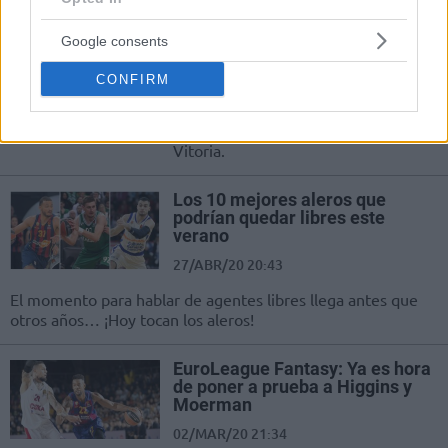
El Armani Milán tendría atado el
Google consents
fichaje de Shavon Shields
01/JUN/20 22:10
CONFIRM
El baskonista reforzará al conjunto
italiano tras dos temporadas en
Vitoria.
Los 10 mejores aleros que
podrían quedar libres este
verano
27/ABR/20 20:43
El momento para hablar de agentes libres llega antes que
otros años… ¡Hoy tocan los aleros!
EuroLeague Fantasy: Ya es hora
de poner a prueba a Higgins y
Moerman
02/MAR/20 21:34