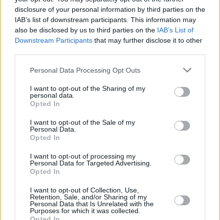
Los premios Eurohoops
disclosure of your personal information by third parties on the
(Jornada 26): La mejor noche de
Micic
IAB’s list of downstream participants. This information may
also be disclosed by us to third parties on the
IAB’s List of
27/FEB/21 10:51
Downstream Participants
that may further disclose it to other
third parties.
Vasilije Micic dominó por completo el derbi de Estambul en
la mejor noche de su carrera
Please note that this website/app uses one or more Google
Personal Data Processing Opt Outs
services and may gather and store information including but
El Armani Milán anuncia el
not limited to your visit or usage behaviour. You may click to
I want to opt-out of the Sharing of my
fichaje de Shavon Shields
personal data.
grant or deny consent to Google and its third-party tags to
Opted In
09/JUL/20 14:24
use your data for below specified purposes in below Google
consent section.
I want to opt-out of the Sale of my
El ex baskonista es la séptima incorporación del equipo
Personal Data.
italiano.
Opted In
I want to opt-out of processing my
Shavon Shields firma dos
Personal Data for Targeted Advertising.
temporadas con el Armani Milán
Opted In
30/JUN/20 22:24
I want to opt-out of Collection, Use,
Retention, Sale, and/or Sharing of my
El baskonista se une al mega
Personal Data that Is Unrelated with the
proyecto del conjunto italiano.
Purposes for which it was collected.
Opted In