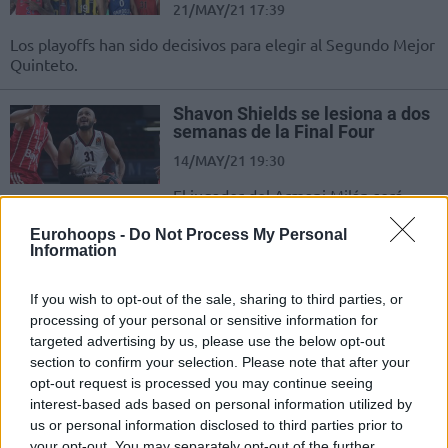
21/MAY/21 17:39
Los playoffs han sido decisivos para elegir al Segundo Mejor
Quinteto.
Shavon Shields se lesiona a dos
semanas de la Final Four
14/MAY/21 19:30
El jugador del Armani Milán será
reevaluado de su lesión en los
próximos días.
Eurohoops -
Do Not Process My Personal
Information
Shavon Shields devuelve a Milán
If you wish to opt-out of the sale, sharing to third parties, or
a una Final Four 29 años
después
processing of your personal or sensitive information for
targeted advertising by us, please use the below opt-out
04/MAY/21 23:10
section to confirm your selection. Please note that after your
Con susto incluido, pero el Armani Milán venció al Bayern en
opt-out request is processed you may continue seeing
el 5º partido.
interest-based ads based on personal information utilized by
us or personal information disclosed to third parties prior to
your opt-out. You may separately opt-out of the further