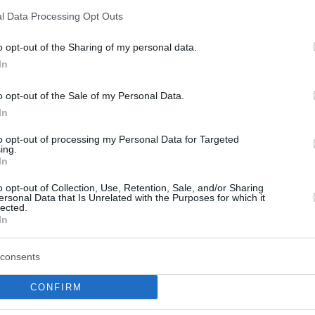
Pedro Martínez explica
l Data Processing Opt Outs
su fichaje por el Real
o opt-out of the Sharing of my personal data.
Madrid: “Son decisiones
In
que no se hacen con el
ánimo de molestar a
o opt-out of the Sale of my Personal Data.
nadie”
In
03/JUL/26 10:29
to opt-out of processing my Personal Data for Targeted
ing.
rovincias sobre su salida al Real Madrid
In
Kam Taylor no saldrá y
o opt-out of Collection, Use, Retention, Sale, and/or Sharing
ersonal Data that Is Unrelated with the Purposes for which it
renueva con Valencia
lected.
In
Basket
01/JUL/26 11:27
consents
El Valencia retiene a su estrella, el alero,
a largo plazo, ya que Kameron Taylor
CONFIRM
firma una extensión de...