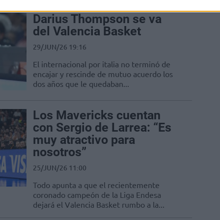
Darius Thompson se va
del Valencia Basket
29/JUN/26 19:16
El internacional por italia no terminó de
encajar y rescinde de mutuo acuerdo los
dos años que le quedaban...
Los Mavericks cuentan
con Sergio de Larrea: “Es
muy atractivo para
nosotros”
25/JUN/26 11:00
Todo apunta a que el recientemente
coronado campeón de la Liga Endesa
dejará el Valencia Basket rumbo a la...