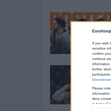
Eurohoop
If you wish 
sensitive in
confirm you
continue se
information 
further disc
participants
Downstream 
Please note
information 
deny consent
in below Go