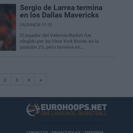
Sergio de Larrea termina
en los Dallas Mavericks
24/JUN/26 11:32
El jugador del Valencia Basket fue
elegido por los New York Knicks en la
posición 25, pero termina en...
›
2
3
»
CONTACT US
PRIVACY POLICY
ΤΑΥΤΟΤΗΤΑ