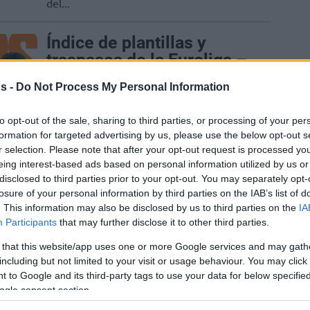
del...
Índice de plantillas y
traspasos de la Euroliga –
2026/2027
s -
Do Not Process My Personal Information
11/JUL/26 18:43
to opt-out of the sale, sharing to third parties, or processing of your per
Con el mercado de verano en pleno
formation for targeted advertising by us, please use the below opt-out s
apogeo, aquí están las plantillas, los
r selection. Please note that after your opt-out request is processed y
fichajes y los rumores actuales de...
eing interest-based ads based on personal information utilized by us or
disclosed to third parties prior to your opt-out. You may separately opt-
Valencia Basket se
losure of your personal information by third parties on the IAB’s list of
interesa en Nadir Hifi
. This information may also be disclosed by us to third parties on the
IA
Participants
that may further disclose it to other third parties.
06/JUL/26 20:31
 that this website/app uses one or more Google services and may gath
El francés es uno de los objetivos más
including but not limited to your visit or usage behaviour. You may click 
codiciados de la Euroliga este verano
 to Google and its third-party tags to use your data for below specifi
ogle consent section.