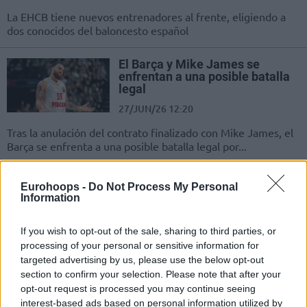
La EHCB tiene nuevos entrenadores al frente, eligiendo a
dos conocidos del baloncesto español
El Barça y Mike James se
enfrentan a una posible batalla
legal
27/JUN/26 12:20
Tras la anulación del contrato finalizado con Mike James, el
Barça se enfrenta a una posible batalla legal por...
Xavi Pascual: “Hemos llegado al
Eurohoops -
Do Not Process My Personal
límite de nuestras posibilidades”
Information
24/JUN/26 22:47
If you wish to opt-out of the sale, sharing to third parties, or
El entrenador del Barça habló en
processing of your personal or sensitive information for
rueda de prensa tras perder las
targeted advertising by us, please use the below opt-out
finales de la ACB ante Valencia
section to confirm your selection. Please note that after your
Basket
opt-out request is processed you may continue seeing
interest-based ads based on personal information utilized by