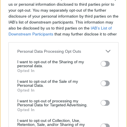
Xavi Pascual, tras el 1-0 ante
us or personal information disclosed to third parties prior to
Valencia Basket: “Volvemos a
your opt-out. You may separately opt-out of the further
ser el equipo que éramos”
disclosure of your personal information by third parties on the
18/JUN/26 22:42
IAB’s list of downstream participants. This information may
also be disclosed by us to third parties on the
IAB’s List of
El entrenador del Barça se mostró muy contento pero
Downstream Participants
that may further disclose it to other
prudente tras la victoria en el Roig Arena: "Estamos en...
third parties.
Xavi Pascual bromea sobre
Please note that this website/app uses one or more Google
Personal Data Processing Opt Outs
Patty Mills: “La única forma de
services and may gather and store information including but
pararlo es darle la dirección
not limited to your visit or usage behaviour. You may click to
I want to opt-out of the Sharing of my
equivocada en el pabellón”
personal data.
grant or deny consent to Google and its third-party tags to
Opted In
12/JUN/26 09:37
use your data for below specified purposes in below Google
consent section.
I want to opt-out of the Sale of my
Tras la actuación estelar de Patty Mills, quien anotó 36
Personal Data.
puntos en el FIBA ​​Patty con La Laguna Tenerife,...
Opted In
I want to opt-out of processing my
Xavi Pascual, tras la pésima
Personal Data for Targeted Advertising.
imagen ante Valencia Basket:
Opted In
“Hemos hecho el ridículo”
I want to opt-out of Collection, Use,
31/MAY/26 21:56
Retention, Sale, and/or Sharing of my