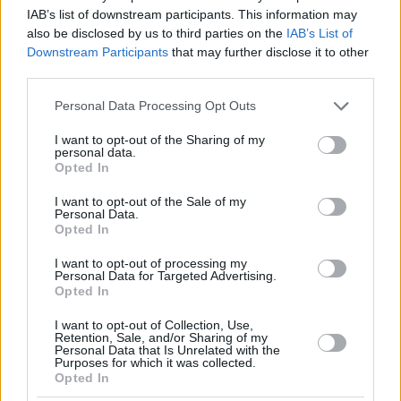
IAB’s list of downstream participants. This information may
also be disclosed by us to third parties on the
IAB’s List of
Downstream Participants
that may further disclose it to other
third parties.
Please note that this website/app uses one or more Google
Personal Data Processing Opt Outs
services and may gather and store information including but
not limited to your visit or usage behaviour. You may click to
I want to opt-out of the Sharing of my
personal data.
grant or deny consent to Google and its third-party tags to
Opted In
use your data for below specified purposes in below Google
consent section.
I want to opt-out of the Sale of my
Personal Data.
Opted In
I want to opt-out of processing my
Personal Data for Targeted Advertising.
Opted In
I want to opt-out of Collection, Use,
Retention, Sale, and/or Sharing of my
Personal Data that Is Unrelated with the
Purposes for which it was collected.
Opted In