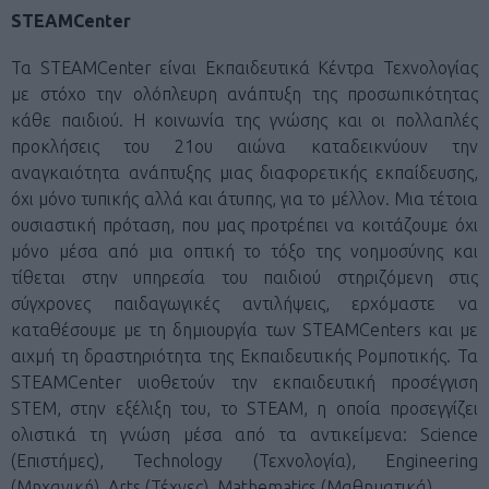
STEAMCenter
Τα STEAMCenter είναι Εκπαιδευτικά Κέντρα Τεχνολογίας
με στόχο την ολόπλευρη ανάπτυξη της προσωπικότητας
κάθε παιδιού. Η κοινωνία της γνώσης και οι πολλαπλές
προκλήσεις του 21ου αιώνα καταδεικνύουν την
αναγκαιότητα ανάπτυξης μιας διαφορετικής εκπαίδευσης,
όχι μόνο τυπικής αλλά και άτυπης, για το μέλλον. Μια τέτοια
ουσιαστική πρόταση, που μας προτρέπει να κοιτάζουμε όχι
μόνο μέσα από μια οπτική το τόξο της νοημοσύνης και
τίθεται στην υπηρεσία του παιδιού στηριζόμενη στις
σύγχρονες παιδαγωγικές αντιλήψεις, ερχόμαστε να
καταθέσουμε με τη δημιουργία των STEAMCenters και με
αιχμή τη δραστηριότητα της Εκπαιδευτικής Ρομποτικής. Τα
STEAMCenter υιοθετούν την εκπαιδευτική προσέγγιση
STEM, στην εξέλιξη του, το STEΑM, η οποία προσεγγίζει
ολιστικά τη γνώση μέσα από τα αντικείμενα: Science
(Επιστήμες), Technology (Τεχνολογία), Engineering
(Μηχανική), Arts (Τέχνες), Mathematics (Μαθηματικά).