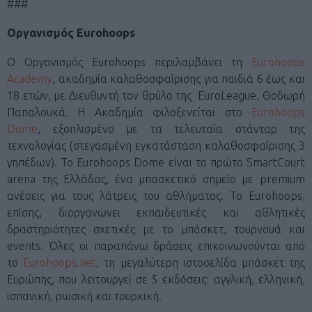
###
Οργανισμός Eurohoops
Ο Οργανισμός Eurohoops περιλαμβάνει τη
Eurohoops
Academy
, ακαδημία καλαθοσφαίρισης για παιδιά 6 έως και
18 ετών, με Διευθυντή τον θρύλο της EuroLeague, Θοδωρή
Παπαλουκά. Η Ακαδημία φιλοξενείται στο
Eurohoops
Dome
, εξοπλισμένο με τα τελευταία στάνταρ της
τεχνολογίας (στεγασμένη εγκατάσταση καλαθοσφαίρισης 3
γηπέδων). Το Eurohoops Dome είναι το πρώτο SmartCourt
arena της Ελλάδας, ένα μπασκετικό σημείο με premium
ανέσεις για τους λάτρεις του αθλήματος. Το Eurohoops,
επίσης, διοργανώνει εκπαιδευτικές και αθλητικές
δραστηριότητες σχετικές με το μπάσκετ, τουρνουά και
events. Όλες οι παραπάνω δράσεις επικοινωνούνται από
το
Eurohoops.net
, τη μεγαλύτερη ιστοσελίδα μπάσκετ της
Ευρώπης, που λειτουργεί σε 5 εκδόσεις: αγγλική, ελληνική,
ισπανική, ρωσική και τουρκική.