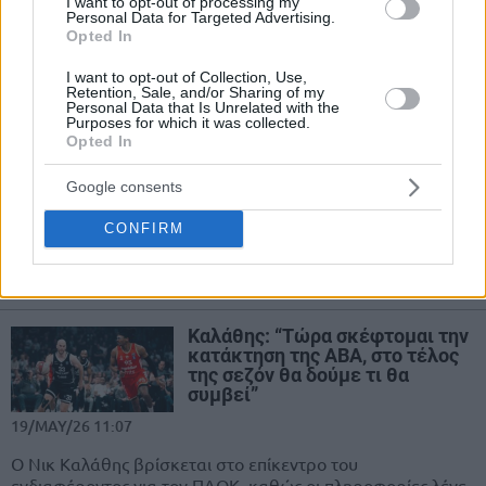
I want to opt-out of processing my
31/MAY/26 16:44
Personal Data for Targeted Advertising.
Opted In
Η Ντουμπάι ενημέρωσε ότι θα δώσει στο γήπεδό της, τους
εντός έδρας τελικούς με την Παρτιζάν στην ABA Liga,...
I want to opt-out of Collection, Use,
Retention, Sale, and/or Sharing of my
Personal Data that Is Unrelated with the
Purposes for which it was collected.
Άγριο “χώσιμο” από Μονέκε: “Η
Opted In
ταυτότητα μας είναι ότι δεν
έχουμε… ταυτότητα”
Google consents
22/MAY/26 09:52
CONFIRM
Ο Ερυθρός Αστέρας αποκλείστηκε από τους τελικούς της
ABA League, καθώς "σκουπίστηκε" από την Παρτιζάν (0-2)
και ο Τσίμα...
Καλάθης: “Τώρα σκέφτομαι την
κατάκτηση της ABA, στο τέλος
της σεζόν θα δούμε τι θα
συμβεί”
19/MAY/26 11:07
Ο Νικ Καλάθης βρίσκεται στο επίκεντρο του
ενδιαφέροντος για τον ΠΑΟΚ, καθώς οι πληροφορίες λένε