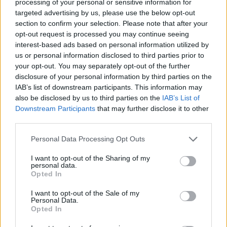
processing of your personal or sensitive information for
targeted advertising by us, please use the below opt-out
Καλάθης: Απίστευτο buzzer
section to confirm your selection. Please note that after your
beater στους τελικούς της
opt-out request is processed you may continue seeing
Αδριατικής (video)
interest-based ads based on personal information utilized by
06/JUN/26 19:50
us or personal information disclosed to third parties prior to
your opt-out. You may separately opt-out of the further
Ο Νικ Καλάθης πέτυχε buzzer beater στην εκπνοή του
disclosure of your personal information by third parties on the
πρώτου ημιχρόνου με εντυπωσιακό καλάθι, στο Game 2
IAB’s list of downstream participants. This information may
της Παρτιζάν...
also be disclosed by us to third parties on the
IAB’s List of
Downstream Participants
that may further disclose it to other
Ντουμπάι: Προβάδισμα τίτλου
third parties.
επί της Παρτιζάν στην
επιστροφή στη Μέση Ανατολή
Please note that this website/app uses one or more Google
Personal Data Processing Opt Outs
services and may gather and store information including but
04/JUN/26 20:19
not limited to your visit or usage behaviour. You may click to
I want to opt-out of the Sharing of my
personal data.
Με το 1-0 (99-93) στους Τελικούς της ABA Liga συνδύασε η
grant or deny consent to Google and its third-party tags to
Opted In
Ντουμπάι την επιστροφή στα Ηνωμένα Αραβικά Εμιράτα.
use your data for below specified purposes in below Google
consent section.
I want to opt-out of the Sale of my
Personal Data.
Στο Ντουμπάι οι τελικοί της
Opted In
Αδριατικής, επιστροφή μετά
τον πόλεμο στη Μέση Ανατολή