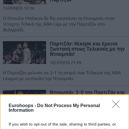
12/JUN/26 13:36
Ο Ντουέιν Μπέικον δε θα ενισχύσει τη Ντουμπάι στον
τέταρτο Τελικό της ABA Liga με την Παρτιζάν στο
Βελιγράδι.
Παρτιζάν: Νίκησε και έμεινε
ζωντανή στους Τελικούς με την
Ντουμπάι!
10/JUN/26 21:09
Η Παρτιζάν μείωσε σε 2-1 τη σειρά των Τελικών της ABA
League με αντίπαλο την Ντουμπάι.
Ντουμπάι: 2-0 την Παρτιζάν και
μια ανάσα από τον τίτλο στην
Αδριατική
Eurohoops -
Do Not Process My Personal
Information
06/JUN/26 20:32
Η Ντουμπάι κέρδισε και το Game 2 με την Παρτιζάν (86-81)
If you wish to opt-out of the sale, sharing to third parties, or
στους τελικούς της ABA League και χρειάζεται μία...