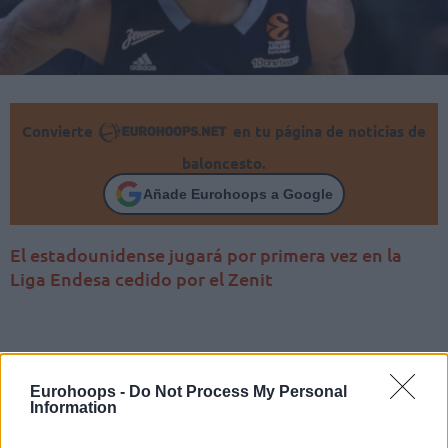
Convierte
en tu página de noticias de
baloncesto.
Añade Eurohoops a Google
El estadounidense jugará por primera vez en la
Liga Endesa cedido por el Zenit
Eurohoops -
Do Not Process My Personal
Information