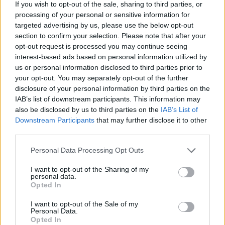
If you wish to opt-out of the sale, sharing to third parties, or
processing of your personal or sensitive information for
targeted advertising by us, please use the below opt-out
section to confirm your selection. Please note that after your
opt-out request is processed you may continue seeing
interest-based ads based on personal information utilized by
us or personal information disclosed to third parties prior to
Por Johnny Askounis/
info@eurohoops.net
your opt-out. You may separately opt-out of the further
disclosure of your personal information by third parties on the
El último refuerzo de la plantilla del
Unicaja
se llama Tyson
IAB’s list of downstream participants. This information may
Carter. El jugador de 24 años llega cedido por el Zenit para
also be disclosed by us to third parties on the
IAB’s List of
la temporada 2022-23, según anunció el equipo andaluz
Downstream Participants
that may further disclose it to other
este jueves. El jugador formado en Mississippi State
third parties.
debutará en la Liga Endesa de España y regresará a la
Please note that this website/app uses one or more Google
Personal Data Processing Opt Outs
Basketball Champions League. Después de convertirse en
services and may gather and store information including but
profesional en Grecia como miembro de Lavrio Megabolt en
not limited to your visit or usage behaviour. You may click to
I want to opt-out of the Sharing of my
personal data.
2020, se marchó al equipo ubicado en San Petersburgo en
grant or deny consent to Google and its third-party tags to
Opted In
diciembre pasado.
use your data for below specified purposes in below Google
consent section.
I want to opt-out of the Sale of my
Personal Data.
Opted In