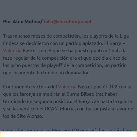
Por Alex Molina/
info@eurohoops.net
Tras muchos meses de competición, los playoffs de la Liga
Endesa se decidieron con un partido aplazado. El Barça –
Valencia
Basket con el que se ha puesto punto y final a la
fase regular de la competición era el que decidía cinco de
los ocho puestos de playoff de la competición, un partido
que solamente ha tenido un dominador.
Contundente victoria del
Valencia
Basket por 77-102 con la
que los taronja se medirán al Surne Bilbao tras haber
terminado en segunda posición. El Barça cae hasta la quinta
y se las verá con el UCAM Murcia, con factor pista a favor de
los de Sito Alonso.
Liderados por un gran Montero (19 puntos), los taronja han