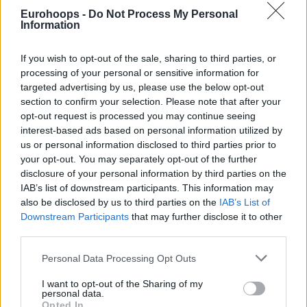
dominado de cabo a rabo el encuentro. Si el 14-28 al
Eurohoops -
Do Not Process My Personal
finalizar el primer cuarto era poco, la ventaja visitante se
Information
disparó hasta los 19 con el 27-46 al descanso, al que se llegó
con una sonora pitada del Palau a sus jugadores por la
If you wish to opt-out of the sale, sharing to third parties, or
poquísima intensidad mostrada.
processing of your personal or sensitive information for
targeted advertising by us, please use the below opt-out
El paso por vestuarios no cambió absolutamente nada e
section to confirm your selection. Please note that after your
incluso se llegaron a las ventajas taronjas de más de veinte
opt-out request is processed you may continue seeing
puntos a pesar de los intentos de Shengelia (17 puntos) por
interest-based ads based on personal information utilized by
us or personal information disclosed to third parties prior to
reenganchar a su equipo, por lo que el segundo tiempo se
your opt-out. You may separately opt-out of the further
convirtió en un mero trámite hasta la victoria del Valencia
disclosure of your personal information by third parties on the
Basket.
IAB’s list of downstream participants. This information may
also be disclosed by us to third parties on the
IAB’s List of
Con 54-75 al finalizar el tercer cuarto, los pitos volvieron a
Downstream Participants
that may further disclose it to other
hacer acto de presencia en el Palau, pero ni con esa
third parties.
advertencia del aficionado, hubo reacción alguna por parte
Please note that this website/app uses one or more Google
Personal Data Processing Opt Outs
local y el partido terminó con la misma dinámica pero
services and may gather and store information including but
novedad en las gradas. Los Dracs hicieron huelga y no
not limited to your visit or usage behaviour. You may click to
I want to opt-out of the Sharing of my
animaron en todo el último cuarto en señal de protesta, sin
personal data.
grant or deny consent to Google and its third-party tags to
Opted In