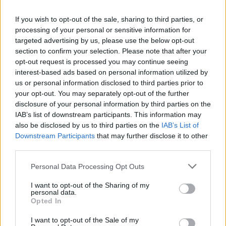
If you wish to opt-out of the sale, sharing to third parties, or
processing of your personal or sensitive information for
targeted advertising by us, please use the below opt-out
section to confirm your selection. Please note that after your
Por Alex Molina /
info@eurohoops.net
opt-out request is processed you may continue seeing
interest-based ads based on personal information utilized by
El UCAM Murcia ha confirmado una importante baja en el
us or personal information disclosed to third parties prior to
your opt-out. You may separately opt-out of the further
momento más decisivo de la temporada. El base
disclosure of your personal information by third parties on the
estadounidense David DeJulius sufre una fractura del
IAB’s list of downstream participants. This information may
quinto metatarsiano de su pie derecho, una lesión que le
also be disclosed by us to third parties on the
IAB’s List of
obligará a pasar por el quirófano y permanecer alejado de
Downstream Participants
that may further disclose it to other
las pistas durante los próximos meses.
third parties.
Please note that this website/app uses one or more Google
Según informó el club murciano, las pruebas médicas
Personal Data Processing Opt Outs
services and may gather and store information including but
realizadas en las últimas horas determinaron el alcance
not limited to your visit or usage behaviour. You may click to
I want to opt-out of the Sharing of my
exacto de la lesión, que requerirá una intervención
personal data.
grant or deny consent to Google and its third-party tags to
Opted In
quirúrgica programada para la próxima semana. Tras la
use your data for below specified purposes in below Google
operación, el jugador iniciará un proceso de recuperación
consent section.
I want to opt-out of the Sale of my