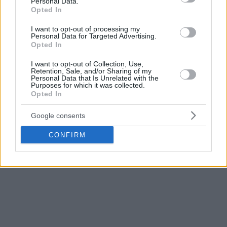
cuyo plazo estimado es de aproximadamente tres meses.
Personal Data.
Opted In
La noticia supone un contratiempo para el UCAM Murcia,
I want to opt-out of processing my
que pierde a uno de los jugadores más importantes del
Personal Data for Targeted Advertising.
Opted In
equipo justo antes del tercer y definitivo partido de la serie
con el Barça.
I want to opt-out of Collection, Use,
Retention, Sale, and/or Sharing of my
Personal Data that Is Unrelated with the
El duelo de este sábado se jugará además con la duda hasta
Purposes for which it was collected.
Opted In
último momento de Howard Sant-Roos, que ya se perdió el
partido del jueves en el Palau Blaugrana.
Google consents
CONFIRM