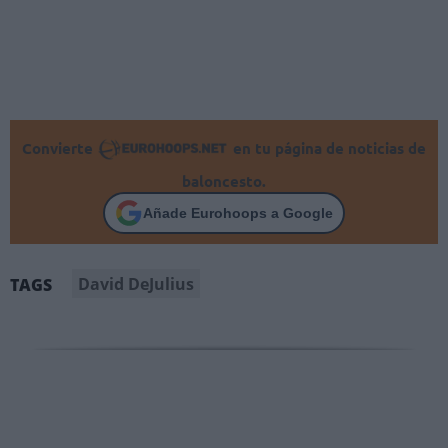
Convierte
en tu página de noticias de
baloncesto.
Añade Eurohoops a Google
David DeJulius
TAGS