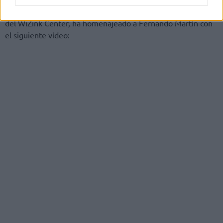
El Real Madrid, que tiene retirado su número 10 en lo alto
del WiZink Center, ha homenajeado a Fernando Martín con
el siguiente vídeo: