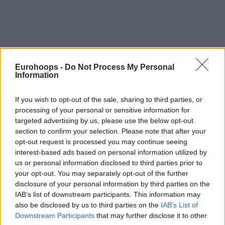
Por Alex Madrid /
info@eurohoops.net
Eurohoops -
Do Not Process My Personal
Information
El 3 de diciembre de 1989,
Fernando Martín
sufrió un
accidente de tráfico que le costaría la vida a la temprana
If you wish to opt-out of the sale, sharing to third parties, or
processing of your personal or sensitive information for
edad de 27 años. La leyenda del
Real Madrid
se dirigía al
targeted advertising by us, please use the below opt-out
antiguo Palacio de los Deportes para apoyar a sus
section to confirm your selection. Please note that after your
compañeros en un encuentro que les enfrentaba al
CAI
opt-out request is processed you may continue seeing
Zaragoza
.
interest-based ads based on personal information utilized by
us or personal information disclosed to third parties prior to
Fernando Martín fue un pionero. En 1986 se convertiría
your opt-out. You may separately opt-out of the further
disclosure of your personal information by third parties on the
en el primer jugador español y el segundo europeo en fichar
IAB’s list of downstream participants. This information may
por un equipo de la NBA, los
Portland Trail Blazers
. Con la
also be disclosed by us to third parties on the
IAB’s List of
franquicia de Oregón jugaría un total de 24 partidos antes
Downstream Participants
that may further disclose it to other
de regresar al
Real Madrid
.