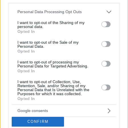
third parties.
Please note that this website/app uses one or more Google
Personal Data Processing Opt Outs
services and may gather and store information including but
not limited to your visit or usage behaviour. You may click to
I want to opt-out of the Sharing of my
personal data.
grant or deny consent to Google and its third-party tags to
Opted In
use your data for below specified purposes in below Google
consent section.
I want to opt-out of the Sale of my
Personal Data.
Opted In
I want to opt-out of processing my
Personal Data for Targeted Advertising.
Opted In
I want to opt-out of Collection, Use,
Retention, Sale, and/or Sharing of my
Durante su carrera logró conquistar 4 Ligas ACB, un Mundial
Personal Data that Is Unrelated with the
de Clubes, 2 Recopas, una Copa Korac, 3 Copas del Rey y
Purposes for which it was collected.
Opted In
una Supercopa de España. Además, con la selección
española ganó una medalla de plata en el Eurobasket de
Google consents
Nantes en 1983 y la histórica plata en los
Juegos
Olímpicos de Los Ángeles
en 1984.
CONFIRM