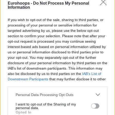
Eurohoops -
Do Not Process My Personal
Information
If you wish to opt-out of the sale, sharing to third parties, or
Por Eurohoops/
info@eurohoops.net
processing of your personal or sensitive information for
targeted advertising by us, please use the below opt-out
El
Bayern de Múnich fichó a Jack White, de 27 años,
para
section to confirm your selection. Please note that after your
opt-out request is processed you may continue seeing
lo que resta de la temporada 2024-25. El equipo anunció el
interest-based ads based on personal information utilized by
viernes la incorporación del
campeón de la NBA con los
us or personal information disclosed to third parties prior to
Denver Nuggets
en 2023
y jugador internacional con
your opt-out. You may separately opt-out of the further
Australia.
disclosure of your personal information by third parties on the
IAB’s list of downstream participants. This information may
White no podrá jugar en la Turkish Airlines EuroLeague,
also be disclosed by us to third parties on the
IAB’s List of
Downstream Participants
that may further disclose it to other
pero reforzará al equipo dirigido por Gordon Herbert en la
third parties.
fase final de la temporada regular de la easyCredit BBL
y los playoffs de la máxima categoría de Alemania.
Please note that this website/app uses one or more Google
Personal Data Processing Opt Outs
services and may gather and store information including but
Tras p
robar en Memphis en 2024
, se marchó a la NBL
not limited to your visit or usage behaviour. You may click to
I want to opt-out of the Sharing of my
personal data.
grant or deny consent to Google and its third-party tags to
australiana, donde se convirtió en uno de los jugadores más
Opted In