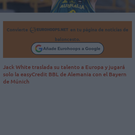
Convierte
en tu página de noticias de
baloncesto.
Añade Eurohoops a Google
Jack White traslada su talento a Europa y jugará
solo la easyCredit BBL de Alemania con el Bayern
de Múnich