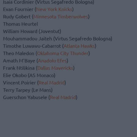
Isaia Cordinier (Virtus Segafredo Bologna)
Evan Fournier (
New York Knicks
)
Rudy Gobert (
Minnesota Timberwolves
)
Thomas Heurtel
William Howard (Joventut)
Mouhammadou Jaiteh (Virtus Segafredo Bologna)
Timothe Luwawu-Cabarrot (
Atlanta Hawks
)
Theo Maledon (
Oklahoma City Thunder
)
Amath M’Baye (
Anadolu Efes
)
Frank Ntilikina (
Dallas Mavericks
)
Elie Okobo (AS Monaco)
Vincent Poirier (
Real Madrid
)
Terry Tarpey (Le Mans)
Guerschon Yabusele (
Real Madrid
)