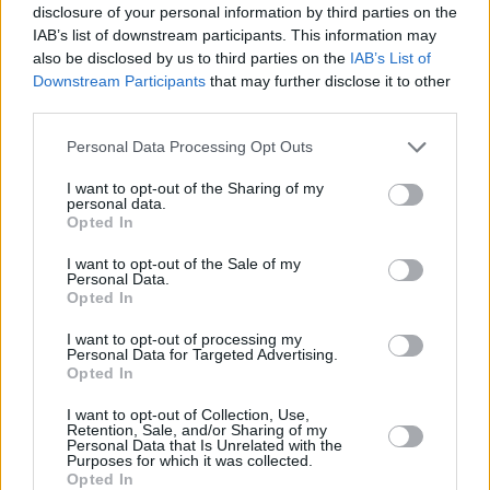
disclosure of your personal information by third parties on the
oportunidades”.
IAB’s list of downstream participants. This information may
also be disclosed by us to third parties on the
IAB’s List of
Downstream Participants
that may further disclose it to other
third parties.
Please note that this website/app uses one or more Google
Personal Data Processing Opt Outs
services and may gather and store information including but
not limited to your visit or usage behaviour. You may click to
I want to opt-out of the Sharing of my
personal data.
grant or deny consent to Google and its third-party tags to
Opted In
use your data for below specified purposes in below Google
consent section.
I want to opt-out of the Sale of my
Personal Data.
Opted In
I want to opt-out of processing my
Personal Data for Targeted Advertising.
Opted In
I want to opt-out of Collection, Use,
Retention, Sale, and/or Sharing of my
Personal Data that Is Unrelated with the
Purposes for which it was collected.
Opted In