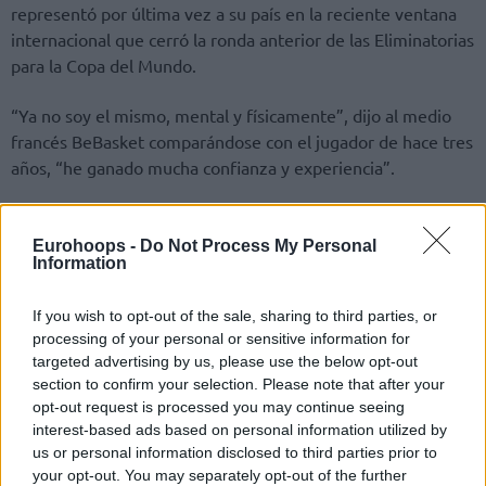
representó por última vez a su país en la reciente ventana
internacional que cerró la ronda anterior de las Eliminatorias
para la Copa del Mundo.
“Ya no soy el mismo, mental y físicamente”, dijo al medio
francés BeBasket comparándose con el jugador de hace tres
años, “he ganado mucha confianza y experiencia”.
Maledon, de 21 años, llegó a 116 partidos de la NBA como
miembro del
Oklahoma City Thunder
en las últimas dos
Eurohoops -
Do Not Process My Personal
Information
temporadas. De los 10,1 puntos por partido en su
temporada de novato, bajó a 7,1 puntos por partido en
If you wish to opt-out of the sale, sharing to third parties, or
2021-22, ya que su tiempo de juego se redujo de 27,4
processing of your personal or sensitive information for
minutos a 17,8 minutos por partido.
targeted advertising by us, please use the below opt-out
section to confirm your selection. Please note that after your
“La edad importa pero la NBA me ayuda mucho”, mencionó
opt-out request is processed you may continue seeing
también durante la entrevista, “Nada se regala, todo se
interest-based ads based on personal information utilized by
gana. Aprendí de esto y me ayudó a desarrollarme. Sé cómo
us or personal information disclosed to third parties prior to
estar listo en situaciones exigentes y aprovechar las
your opt-out. You may separately opt-out of the further