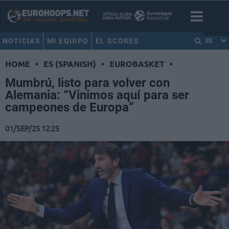
NOTICIAS
MI EQUIPO
EL SCORES
ES
HOME
•
ES (SPANISH)
•
EUROBASKET
•
Mumbrú, listo para volver con
Alemania: “Vinimos aquí para ser
campeones de Europa”
01/SEP/25 12:25