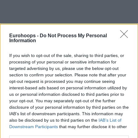
Por Johnny Askounis/
info@eurohoops.net
Eurohoops -
Do Not Process My Personal
Information
Camino a asumir las funciones de seleccionador alemán en
If you wish to opt-out of the sale, sharing to third parties, or
el EuroBasket 2025,
Alex Mumbrú ha recibido el alta
processing of your personal or sensitive information for
hospitalaria en Tampere.
targeted advertising by us, please use the below opt-out
section to confirm your selection. Please note that after your
“
Me siento mucho mejor y estoy recibiendo muy buena
opt-out request is processed you may continue seeing
atención en el hotel
“, comentó, según informó la Federación
interest-based ads based on personal information utilized by
us or personal information disclosed to third parties prior to
Alemana de Baloncesto el domingo. “
Tengo muchas ganas
your opt-out. You may separately opt-out of the further
de estar con el equipo en Riga
“.
disclosure of your personal information by third parties on the
IAB’s list of downstream participants. This information may
A pesar de su ausencia, Alemania lleva una
ventaja de 3-0
also be disclosed by us to third parties on the
IAB’s List of
en el Grupo B de la ronda preliminar y
se ha asegurado
Downstream Participants
that may further disclose it to other
un puesto en los octavos de final. Tras dos partidos más en
third parties.