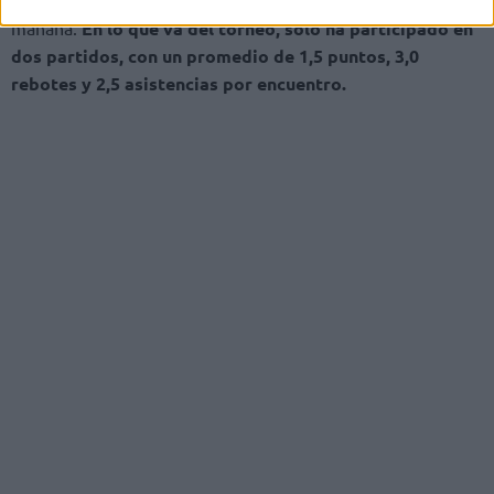
y se espera que se reincorpore al equipo el martes por la
mañana.
En lo que va del torneo, solo ha participado en
dos partidos, con un promedio de 1,5 puntos, 3,0
rebotes y 2,5 asistencias por encuentro.