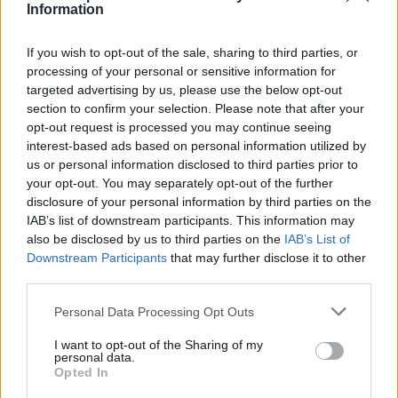
Information
If you wish to opt-out of the sale, sharing to third parties, or
processing of your personal or sensitive information for
targeted advertising by us, please use the below opt-out
section to confirm your selection. Please note that after your
Por Eurohoops team /
info@eurohoops.net
opt-out request is processed you may continue seeing
interest-based ads based on personal information utilized by
Cedevita Olimpija anunció el fichaje del exjugador del
Real
us or personal information disclosed to third parties prior to
Madrid
, Joventut y
Valencia
Klemen Prepelic, con un
your opt-out. You may separately opt-out of the further
contrato de duración al menos hasta finales de año.
disclosure of your personal information by third parties on the
IAB’s list of downstream participants. This information may
Prepelic regresa a Ljubljana, donde jugó dos veces con el
also be disclosed by us to third parties on the
IAB’s List of
Union Olimpija, e intentará ayudar al equipo de Simone
Downstream Participants
that may further disclose it to other
third parties.
Pianigiani en la BKT EuroCup y la ABA League.
Please note that this website/app uses one or more Google
Personal Data Processing Opt Outs
“Ciertamente estoy muy feliz de tener la oportunidad de
services and may gather and store information including but
volver a jugar en Ljubljana después de mucho tiempo. Han
not limited to your visit or usage behaviour. You may click to
I want to opt-out of the Sharing of my
personal data.
pasado 45 días desde la última vez que pisé la cancha para
grant or deny consent to Google and its third-party tags to
Opted In
use your data for below specified purposes in below Google
un partido, así que tengo muchas ganas de jugar, de