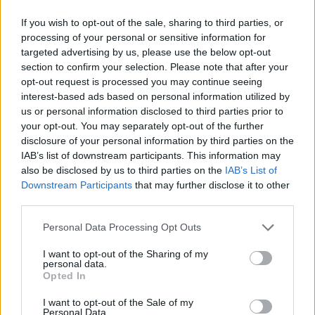
“Hay que aclarar las cosas contractuales, sigo bajo contrato
If you wish to opt-out of the sale, sharing to third parties, or
processing of your personal or sensitive information for
con el
CSKA
hasta el verano de 2023. Por supuesto, me
targeted advertising by us, please use the below opt-out
gustaría volver a jugar lo antes posible. Para entonces
section to confirm your selection. Please note that after your
quiero estar en plena forma nuevamente. Es difícil, aunque
opt-out request is processed you may continue seeing
la guerra termine pronto, no todo vuelve a la normalidad
interest-based ads based on personal information utilized by
repentinamente. Por lo tanto, mi agente está tratando de
us or personal information disclosed to third parties prior to
encontrar una buena solución para mi situación contractual
your opt-out. You may separately opt-out of the further
disclosure of your personal information by third parties on the
con los entrenadores del CSKA. Sin embargo, no hay
IAB’s list of downstream participants. This information may
precedentes para la situación actual, este es un territorio
also be disclosed by us to third parties on the
IAB’s List of
nuevo para todos”.
Downstream Participants
that may further disclose it to other
third parties.
Please note that this website/app uses one or more Google
Personal Data Processing Opt Outs
services and may gather and store information including but
not limited to your visit or usage behaviour. You may click to
I want to opt-out of the Sharing of my
personal data.
grant or deny consent to Google and its third-party tags to
Opted In
use your data for below specified purposes in below Google
consent section.
I want to opt-out of the Sale of my
Personal Data.