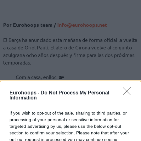
Por Eurohoops team /
info@eurohoops.net
El Barça ha anunciado esta mañana de forma oficial la vuelta
a casa de Oriol Paulí. El alero de Girona vuelve al conjunto
azulgrana ocho años después y firma para las dos próximas
temporadas.
Com a casa, enlloc. 🏡
Bentornat,
@oriolpauli7
💙❤️
Eurohoops -
Do Not Process My Personal
Information
pic.twitter.com/py3hDC5m8S
— Barça Basket (@FCBbasket)
August 1, 2022
If you wish to opt-out of the sale, sharing to third parties, or
processing of your personal or sensitive information for
targeted advertising by us, please use the below opt-out
section to confirm your selection. Please note that after your
opt-out request is processed you may continue seeing