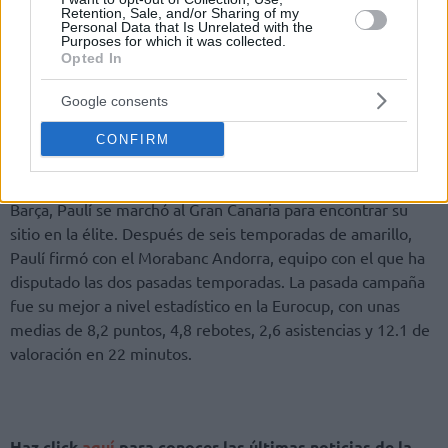
Retention, Sale, and/or Sharing of my
Personal Data that Is Unrelated with the
Purposes for which it was collected.
Opted In
Google consents
CONFIRM
Tras jugar en todas las categorías posibles de formación del
Barça, Paulí se marchó al Gran Canaria para encontrar su
sitio en la élite. Después de seis temporadas de amarillo,
Paulí firmó con el Morabanc Andorra, equipo con el que ha
disputado las dos pasadas temporadas. La pasada campaña
fue su mejor a nivel estadístico en la Eurocup, con unas
medias de 8,2 puntos, 4,8 rebotes, 2,6 asistencias y 12.1 de
valoración en 22 minutos.
Haz click
aquí
para conocer las últimas noticias de la