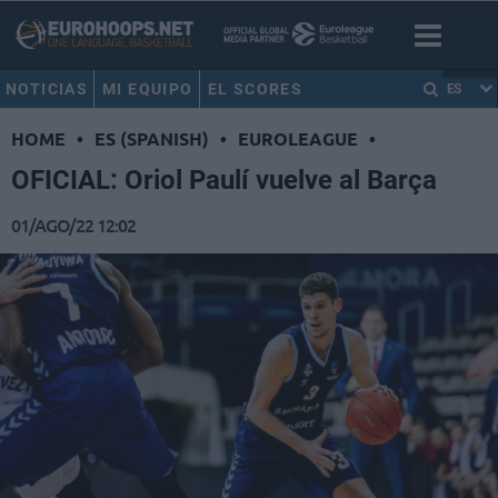
NOTICIAS
MI EQUIPO
EL SCORES
ES
HOME
•
ES (SPANISH)
•
EUROLEAGUE
•
OFICIAL: Oriol Paulí vuelve al Barça
01/AGO/22 12:02