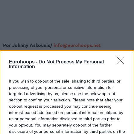
Por Johnny Askounis/
info@eurohoops.net
El
CSKA
ha emprendido acciones legales en relación a la
Eurohoops -
Do Not Process My Personal
decisión de Euroleague Basketball de retirar su participación
Information
en la edición 2022-23 de la Turkish Airlines EuroLeague.
If you wish to opt-out of the sale, sharing to third parties, or
“El
CSKA
, de hecho, apeló ante el tribunal de Luxemburgo,
processing of your personal or sensitive information for
targeted advertising by us, please use the below opt-out
donde está registrada la empresa ECA, que gestiona la
section to confirm your selection. Please note that after your
Euroliga”, explicó el presidente del equipo, Andrey Vatutin.
opt-out request is processed you may continue seeing
“Cuestionamos la decisión de su Junta Directiva de sacar a
interest-based ads based on personal information utilized by
nuestro club del torneo a pesar de la condición de accionista
us or personal information disclosed to third parties prior to
y titular de una licencia “A”. Creemos que la decisión se
your opt-out. You may separately opt-out of the further
tomó sin fundamento legal”, reiteró.
disclosure of your personal information by third parties on the