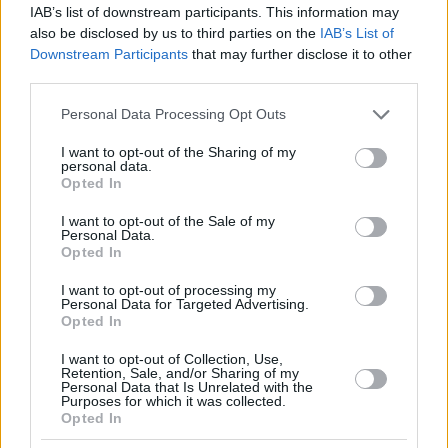
IAB’s list of downstream participants. This information may
El equipo de Moscú no espera que finalmente se le conceda
also be disclosed by us to third parties on the
IAB’s List of
Downstream Participants
that may further disclose it to other
la participación en la próxima temporada de la principal
third parties.
competición continental de clubes de Europa, pero clarificar
la situación a nivel legal es importante, como señaló
Please note that this website/app uses one or more Google
Personal Data Processing Opt Outs
Vatutin.
services and may gather and store information including but
not limited to your visit or usage behaviour. You may click to
I want to opt-out of the Sharing of my
personal data.
grant or deny consent to Google and its third-party tags to
“No nos hacemos ilusiones sobre una hipotética
Opted In
use your data for below specified purposes in below Google
participación en la próxima temporada, además porque la
consent section.
I want to opt-out of the Sale of my
decisión del tribunal llevará algún tiempo. Es importante
Personal Data.
para nosotros obtener una evaluación legal, sea lo que sea”,
Opted In
dijo, “La Euroliga es un torneo comercial, el hecho de que no
I want to opt-out of processing my
estemos en él nos priva de una parte importante de
Personal Data for Targeted Advertising.
nuestros ingresos. De hecho, nos vemos privados de la
Opted In
oportunidad de recibir ingresos de un negocio en cuya
I want to opt-out of Collection, Use,
creación y gestión participamos directamente”.
Retention, Sale, and/or Sharing of my
Personal Data that Is Unrelated with the
Purposes for which it was collected.
Confirmando las informaciones del medio griego Gazzetta,
Opted In
Vatutin discutió la presentación de la denuncia y la espera