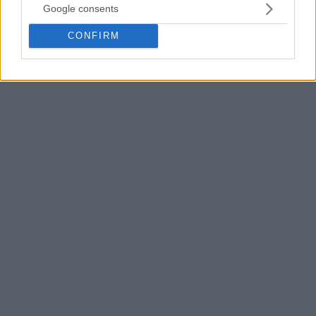
Google consents
del veredicto del tribunal de Luxemburgo para considerar
posibles acciones legales futuras.
CONFIRM