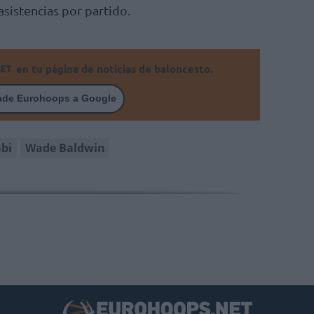
asistencias por partido.
en tu página de noticias de baloncesto.
ade Eurohoops a Google
bi
Wade Baldwin