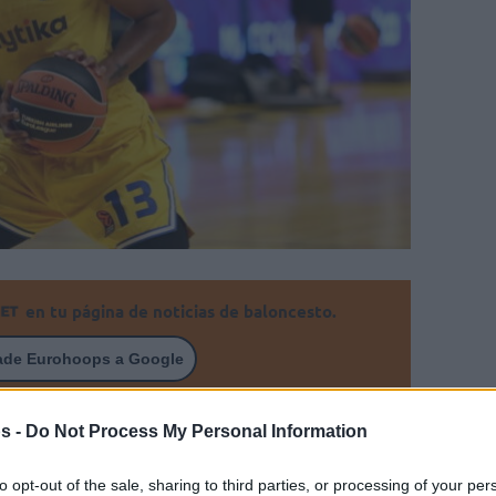
en tu página de noticias de baloncesto.
ade Eurohoops a Google
s jugadores de perímetro más importantes
s -
Do Not Process My Personal Information
Euroliga
to opt-out of the sale, sharing to third parties, or processing of your per