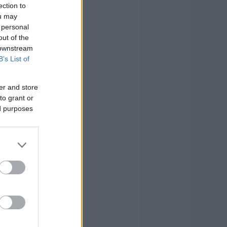
ection to
ou may
 personal
out of the
 downstream
B’s List of
er and store
to grant or
ed purposes