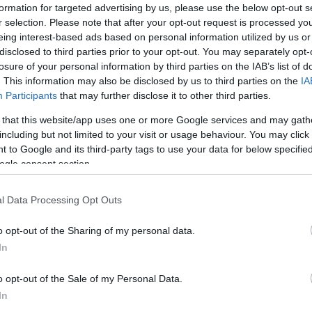
Por Eurohoops
formation for targeted advertising by us, please use the below opt-out s
team/
info@eurohoops.net
r selection. Please note that after your opt-out request is processed y
eing interest-based ads based on personal information utilized by us or
disclosed to third parties prior to your opt-out. You may separately opt-
El
Maccabi
Playtika Tel Aviv podrá
losure of your personal information by third parties on the IAB’s list of
enfrentarse al
Valencia
en la Jornada
. This information may also be disclosed by us to third parties on the
IA
Participants
that may further disclose it to other third parties.
12 de la Turkish Airlines EuroLeague
reforzado con Darrun Hilliard y Wade
 that this website/app uses one or more Google services and may gath
Baldwin, según informa Sport5.
including but not limited to your visit or usage behaviour. You may click 
 to Google and its third-party tags to use your data for below specifi
ogle consent section.
El club suspendió a Hilliard sin
explicar oficialmente los motivos y el
l Data Processing Opt Outs
ió el partido contra el Bayern de Múnich, que
Audi Dome.
o opt-out of the Sharing of my personal data.
In
unicación israelí, fue suspendido por un
o opt-out of the Sale of my Personal Data.
e Hapoel Jerusalem que el entrenador Oded
In
e estaba dirigido a él.