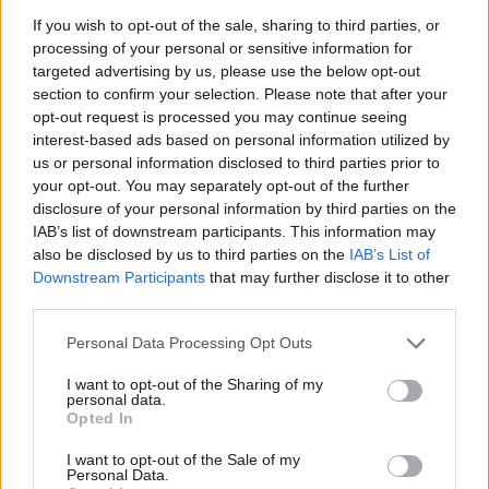
If you wish to opt-out of the sale, sharing to third parties, or
processing of your personal or sensitive information for
targeted advertising by us, please use the below opt-out
Por Eurohoops team/
info@eurohoops.net
section to confirm your selection. Please note that after your
opt-out request is processed you may continue seeing
Christos Stavropoulos, general manager del
Olimpia Milano
,
interest-based ads based on personal information utilized by
anunció recientemente el acuerdo y ahora es oficial: los
us or personal information disclosed to third parties prior to
campeones italianos han extendido el contrato de Shavon
your opt-out. You may separately opt-out of the further
Shields hasta 2026.
disclosure of your personal information by third parties on the
IAB’s list of downstream participants. This information may
“Shavon es un ganador, un jugador de altísimo nivel que ha
also be disclosed by us to third parties on the
IAB’s List of
Downstream Participants
that may further disclose it to other
demostrado ser perfecto para lo que pretendemos seguir
third parties.
construyendo. Estamos felices de que se quede con
nosotros por mucho tiempo y contribuya a la historia de
Please note that this website/app uses one or more Google
Personal Data Processing Opt Outs
este club”, aseguró el griego.
services and may gather and store information including but
not limited to your visit or usage behaviour. You may click to
I want to opt-out of the Sharing of my
personal data.
grant or deny consent to Google and its third-party tags to
Shields se incorporó al Milán en julio de 2020 procedente
Opted In
use your data for below specified purposes in below Google
del
Baskonia
. Durante la temporada pasada, se convirtió en
consent section.
I want to opt-out of the Sale of my
el tercer máximo anotador de todos los tiempos del Olimpia
Personal Data.