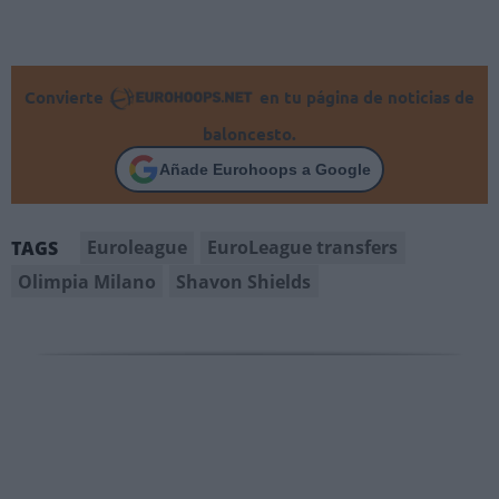
Convierte
en tu página de noticias de
baloncesto.
Añade Eurohoops a Google
Euroleague
EuroLeague transfers
TAGS
Olimpia Milano
Shavon Shields