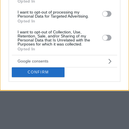
en la Euroliga y ganó el título de Legabasket. Promedió 11,7
Opted In
puntos y 4,1 rebotes por partido, con unos impresionantes
I want to opt-out of processing my
16,2 puntos por partido en la final italiana de siete partidos
Personal Data for Targeted Advertising.
contra Virtus Bologna.
Opted In
I want to opt-out of Collection, Use,
“Me siento honrado de que
Olimpia Milano
me muestre
Retention, Sale, and/or Sharing of my
Personal Data that Is Unrelated with the
este tipo de confianza. Estoy agradecido por la oportunidad
Purposes for which it was collected.
de llevar esta camiseta y representar a la ciudad de Milán y
Opted In
a nuestros aficionados. He sido parte de este proyecto
Google consents
durante tres años y estoy contento de seguir hacia el
futuro”.
CONFIRM