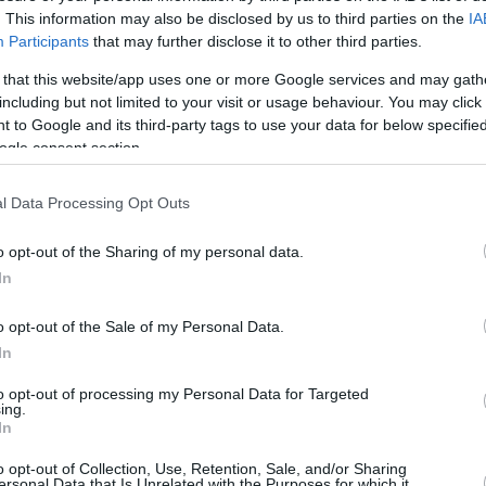
/
info@eurohoops.net
. This information may also be disclosed by us to third parties on the
IA
Participants
that may further disclose it to other third parties.
El
Anadolu Efes
fichará al pívot
 that this website/app uses one or more Google services and may gath
including but not limited to your visit or usage behaviour. You may click 
George Papagiannis, según Sotiris
 to Google and its third-party tags to use your data for below specifi
Vetakis. Eurohoops ha confirmado las
ogle consent section.
conversaciones en curso entre ambas
partes.
l Data Processing Opt Outs
Papagiannis, de 27 años, se marchará
o opt-out of the Sharing of my personal data.
In
al
Efes
procedente del AS Monaco.
es con el equipo francés en la Euroliga 2024-
o opt-out of the Sale of my Personal Data.
nal por primera vez en la historia del club.
In
 los playoffs contra el Barcelona, ​​Papagiannis
to opt-out of processing my Personal Data for Targeted
ing.
cinco rebotes tras no jugar en los cuatro
In
la victoria de la semifinal de la Final Four
o opt-out of Collection, Use, Retention, Sale, and/or Sharing
ni en la derrota ante su exequipo, el
ersonal Data that Is Unrelated with the Purposes for which it