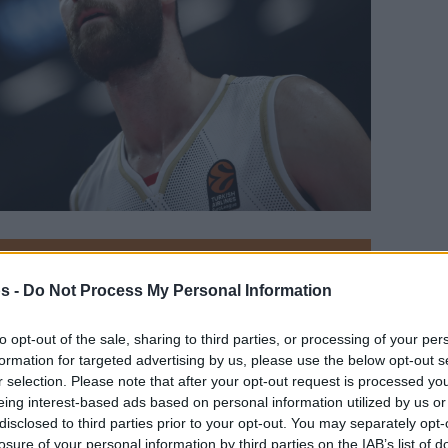
en tu página de noticias de baloncesto.
s -
Do Not Process My Personal Information
ade Eurohoops a Google
to opt-out of the sale, sharing to third parties, or processing of your per
formation for targeted advertising by us, please use the below opt-out s
a Turquía tras un paso por el Mónaco que no
r selection. Please note that after your opt-out request is processed y
eing interest-based ads based on personal information utilized by us or
disclosed to third parties prior to your opt-out. You may separately opt-
Por Eurohoops team
losure of your personal information by third parties on the IAB’s list of