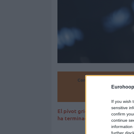
Convierte
Eurohoop
Añ
If you wish 
sensitive in
El pívot griego podría volver 
confirm you
ha terminado de funcionar
continue se
information 
further disc