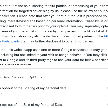
info@eurohoops.net
to opt-out of the sale, sharing to third parties, or processing of your per
formation for targeted advertising by us, please use the below opt-out s
r selection. Please note that after your opt-out request is processed y
Tras ser baja de la lista de lesionados
eing interest-based ads based on personal information utilized by us or
del
Olympiacos
, Shaquielle McKissic
disclosed to third parties prior to your opt-out. You may separately opt-
está disponible para el entrenador
losure of your personal information by third parties on the IAB’s list of
. This information may also be disclosed by us to third parties on the
IA
Giorgos Bartzokas.
Participants
that may further disclose it to other third parties.
El escolta de 35 años aún no ha
 that this website/app uses one or more Google services and may gath
including but not limited to your visit or usage behaviour. You may click 
disputado la temporada 2025-26 en
 to Google and its third-party tags to use your data for below specifi
ninguna de las competiciones, pero se
ogle consent section.
da de la fase regular de la Euroliga, frente al
Garden el viernes.
l Data Processing Opt Outs
r y Thomas Walkup en la tercera jornada de la
o opt-out of the Sharing of my personal data.
In
L de Grecia el domingo, el jugador de Arizona
amientos del equipo el martes.
o opt-out of the Sale of my Personal Data.