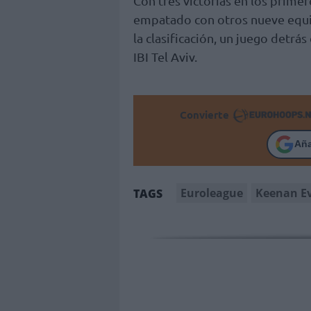
Con tres victorias en los primer
empatado con otros nueve equip
la clasificación, un juego detrás
IBI Tel Aviv.
Convierte
Añ
Euroleague
Keenan E
TAGS