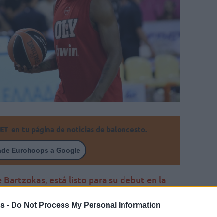
en tu página de noticias de baloncesto.
ade Eurohoops a Google
e Bartzokas, está listo para su debut en la
s -
Do Not Process My Personal Information
Por Eurohoops/