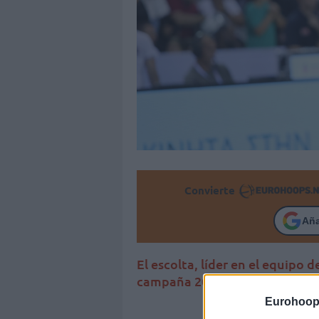
Convierte
Añ
El escolta, líder en el equipo d
campaña 2025/26
Eurohoop