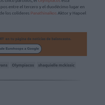
os cinco partidos, el
Olympiacos
está
os entre el tercero y el duodécimo lugar en
 de los colíderes
Panathinaikos
Aktor y Hapoel
en tu página de noticias de baloncesto.
ade Eurohoops a Google
vans
Olympiacos
shaquielle mckissic