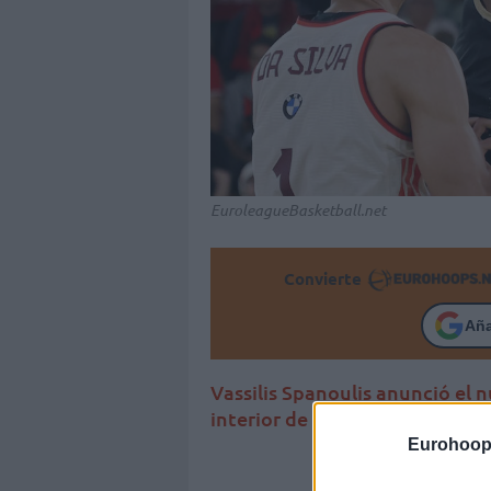
EuroleagueBasketball.net
Convierte
Añ
Vassilis Spanoulis anunció el 
interior de 25 años no seguirá
Eurohoop