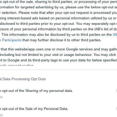
info@eurohoops.net
to opt-out of the sale, sharing to third parties, or processing of your per
formation for targeted advertising by us, please use the below opt-out s
r selection. Please note that after your opt-out request is processed y
Yoan Makoundou ha dejado de ser
eing interest-based ads based on personal information utilized by us or
jugador del el AS Monaco, según
disclosed to third parties prior to your opt-out. You may separately opt-
confirmó el entrenador Vassilis
losure of your personal information by third parties on the IAB’s list of
. This information may also be disclosed by us to third parties on the
IA
Spanoulis. Tras la victoria contra el
Participants
that may further disclose it to other third parties.
Nanterre 92 en el Paris La Defense
 that this website/app uses one or more Google services and may gath
Arena el domingo, Spanoulis, de 43
including but not limited to your visit or usage behaviour. You may click 
años, aclaró que jugador de 25 años
 to Google and its third-party tags to use your data for below specifi
una ruptura entre el jugador y el club hasta
ogle consent section.
l Data Processing Opt Outs
 la creciente lista de retos en la plantilla de
o opt-out of the Sharing of my personal data.
e en la cantera del Cholet, Makoundou firmó
In
 el Mónaco en 2022 y completó cesiones con
lekom antes de regresar la temporada pasada.
o opt-out of the Sale of my Personal Data.
 nivel nacional y 6,2 puntos en cinco partidos
In