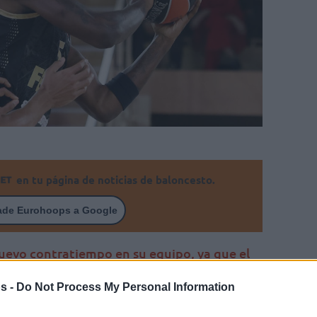
en tu página de noticias de baloncesto.
ade Eurohoops a Google
nuevo contratiempo en su equipo, ya que el
 en la disciplina monegasca
s -
Do Not Process My Personal Information
Por Johnny Askounis/