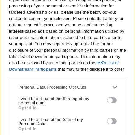
processing of your personal or sensitive information for
targeted advertising by us, please use the below opt-out
section to confirm your selection. Please note that after your
opt-out request is processed you may continue seeing
Por Eurohoops team /
info@eurohoops.net
interest-based ads based on personal information utilized by
us or personal information disclosed to third parties prior to
El
Olympiacos
se enfrentará al Žalgiris en Kaunas el 25 de
your opt-out. You may separately opt-out of the further
febrero sin sus dos mejores jugadores de la temporada:
disclosure of your personal information by third parties on the
Sasa Vezenkov y Nikola Milutinov.
IAB’s list of downstream participants. This information may
also be disclosed by us to third parties on the
IAB’s List of
Downstream Participants
that may further disclose it to other
Ambos quedaron fuera de la convocatoria debido a lesiones
third parties.
sufridas durante la Copa de Grecia.
Please note that this website/app uses one or more Google
Personal Data Processing Opt Outs
Vezenkov abandonó la final contra el
Panathinaikos
por una
services and may gather and store information including but
not limited to your visit or usage behaviour. You may click to
I want to opt-out of the Sharing of my
distensión en la espalda, mientras que Milutinov se fracturó
personal data.
grant or deny consent to Google and its third-party tags to
el pulgar en la semifinal contra el Marousi. Aunque
Opted In
use your data for below specified purposes in below Google
Milutinov jugó hasta la final, el equipo ha optado por darle
consent section.
I want to opt-out of the Sale of my
descanso para que se recupere por completo.
Personal Data.
Opted In
Vezenkov y Milutinov lideran la Euroliga en valoración, con