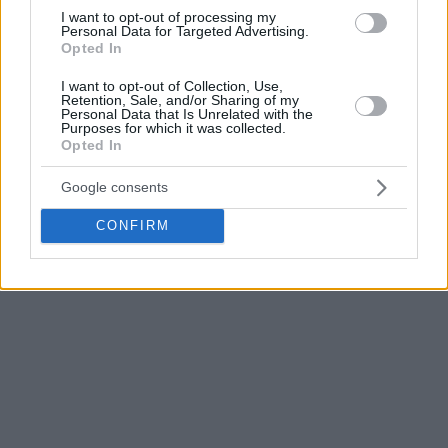
I want to opt-out of processing my
promedios de 23,4 y 20,6 respectivamente. Esta será la
Personal Data for Targeted Advertising.
primera ausencia de Vezenkov esta temporada y la tercera
Opted In
de Milutinov.
I want to opt-out of Collection, Use,
Retention, Sale, and/or Sharing of my
Personal Data that Is Unrelated with the
Como aspecto positivo, Cory Joseph regresa tras una lesión
Purposes for which it was collected.
en el muslo sufrida el 7 de febrero, lo que le da al
Opted In
entrenador Giorgos Bartzokas cuatro bases en la plantilla de
12 hombres por primera vez esta temporada.
Google consents
CONFIRM