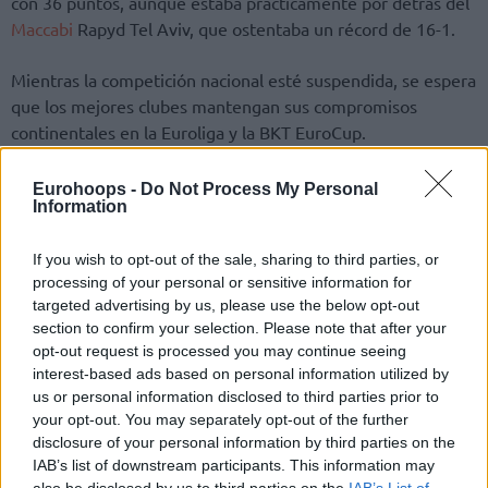
con 36 puntos, aunque estaba prácticamente por detrás del
Maccabi
Rapyd Tel Aviv, que ostentaba un récord de 16-1.
Mientras la competición nacional esté suspendida, se espera
que los mejores clubes mantengan sus compromisos
continentales en la Euroliga y la BKT EuroCup.
ליגת ווינר סל פועלת בהתאם להנחיות פיקוד העורף,
Eurohoops -
Do Not Process My Personal
Information
ועובדת על מנת להוציא לפועל, בהתאם למצב בשטח,
את התכניות שהוכנו מבעוד מועד למצב הקיים.
If you wish to opt-out of the sale, sharing to third parties, or
processing of your personal or sensitive information for
הליגה נמצאת בקשר שוטף עם הקבוצות, גורמי
targeted advertising by us, please use the below opt-out
הביטחון ומשרד התרבות והספורט, ופועלת לביצוע
section to confirm your selection. Please note that after your
כלל ההתאמות והצעדים הנדרשים, כדי להבטיח
opt-out request is processed you may continue seeing
היערכות מיטבית לחידוש…
interest-based ads based on personal information utilized by
pic.twitter.com/9Abuf5QLNs
us or personal information disclosed to third parties prior to
your opt-out. You may separately opt-out of the further
disclosure of your personal information by third parties on the
IAB’s list of downstream participants. This information may
also be disclosed by us to third parties on the
IAB’s List of