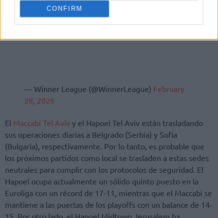
CONFIRM
— Winner League (@WinnerLeague)
February
28, 2026
El
Maccabi Tel Aviv
y el Hapoel Tel Aviv están trasladando
sus operaciones diarias a Belgrado (Serbia) y Sofía
(Bulgaria), respectivamente. Por lo tanto, es probable que
los próximos partidos como local se trasladen a estas sedes
neutrales para cumplir con los protocolos de seguridad. El
Hapoel ocupa actualmente un sólido quinto puesto en la
Euroliga con un récord de 17-11, mientras que el Maccabi se
mantiene a las puertas de los playoffs con un balance de 14-
15. Por otro lado, el Hapoel Midtown Jerusalem ha