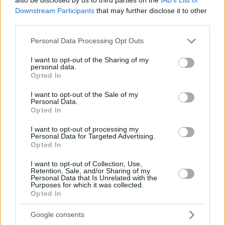
Downstream Participants
that may further disclose it to other
third parties.
Please note that this website/app uses one or more Google
Personal Data Processing Opt Outs
services and may gather and store information including but
not limited to your visit or usage behaviour. You may click to
I want to opt-out of the Sharing of my
personal data.
grant or deny consent to Google and its third-party tags to
Opted In
use your data for below specified purposes in below Google
consent section.
I want to opt-out of the Sale of my
Personal Data.
Opted In
I want to opt-out of processing my
Personal Data for Targeted Advertising.
Opted In
I want to opt-out of Collection, Use,
Retention, Sale, and/or Sharing of my
Personal Data that Is Unrelated with the
Purposes for which it was collected.
Opted In
Google consents