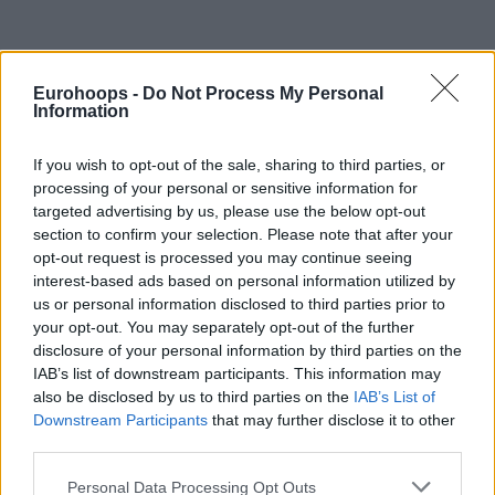
Eurohoops -
Do Not Process My Personal
Por Johnny Askounis/
info@eurohoops.net
Information
El legendario base serbio Milos Teodosic está a punto de
If you wish to opt-out of the sale, sharing to third parties, or
regresar al
Crvena Zvezda
Meridianbet en un puesto
processing of your personal or sensitive information for
directivo clave, justo un año después de concluir su brillante
targeted advertising by us, please use the below opt-out
carrera de 21 años como jugador.
section to confirm your selection. Please note that after your
opt-out request is processed you may continue seeing
interest-based ads based on personal information utilized by
Según un informe publicado el martes por el medio
us or personal information disclosed to third parties prior to
deportivo serbio Meridian Sport, el jugador de 38 años,
your opt-out. You may separately opt-out of the further
oriundo de Valjevo, llegó a un acuerdo con el presidente del
disclosure of your personal information by third parties on the
club,
Zeljko
Drcelic, para incorporarse al sector deportivo,
IAB’s list of downstream participants. This information may
con el objetivo de fortalecer al poderoso equipo serbio de
also be disclosed by us to third parties on the
IAB’s List of
cara a las próximas temporadas.
Downstream Participants
that may further disclose it to other
third parties.
Tras su retiro de las canchas, Teodosic recibió inicialmente
Please note that this website/app uses one or more Google
Personal Data Processing Opt Outs