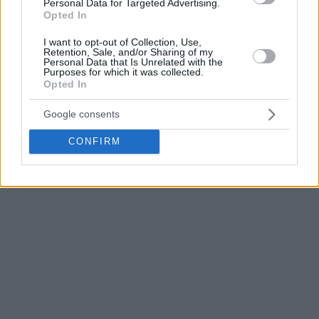
Personal Data for Targeted Advertising.
Opted In
meses”.
I want to opt-out of Collection, Use,
Este es otro duro golpe para
Anadolu Efes
, que comenzó la
Retention, Sale, and/or Sharing of my
Personal Data that Is Unrelated with the
temporada con el pívot griego Giorgos Papagiannis también
Purposes for which it was collected.
lesionado y de baja durante un largo periodo. Tanto
Opted In
Papagiannis como ahora Poirier no podrán ayudar al equipo
Google consents
durante los playoffs de la BSL turca.
CONFIRM