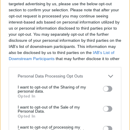
targeted advertising by us, please use the below opt-out
section to confirm your selection. Please note that after your
opt-out request is processed you may continue seeing
interest-based ads based on personal information utilized by
Por Semih Tuna/
Stuna@eurohoops.net
us or personal information disclosed to third parties prior to
your opt-out. You may separately opt-out of the further
Anadolu Efes
tendrá que continuar la temporada sin su
disclosure of your personal information by third parties on the
IAB’s list of downstream participants. This information may
pívot lesionado, Vincent Poirier.
also be disclosed by us to third parties on the
IAB’s List of
Downstream Participants
that may further disclose it to other
El pívot francés se lesionó durante el primer partido de las
third parties.
semifinales de la BSL contra el
Fenerbahçe
, y las noticias
sobre su estado son preocupantes.
Please note that this website/app uses one or more Google
Personal Data Processing Opt Outs
services and may gather and store information including but
not limited to your visit or usage behaviour. You may click to
I want to opt-out of the Sharing of my
Según el comunicado de prensa: “Se ha iniciado de
personal data.
grant or deny consent to Google and its third-party tags to
inmediato el tratamiento de Vincent Poirier, quien sufrió
Opted In
use your data for below specified purposes in below Google
una lesión en el tendón de Aquiles durante el partido de
consent section.
I want to opt-out of the Sale of my
ayer contra el
Fenerbahçe
Beko.
Personal Data.
Opted In
Nuestro médico, Uğur Diliçıkık, ha declarado que nuestro
I want to opt-out of processing my
jugador, que será operado, estará de baja entre 8 y 9