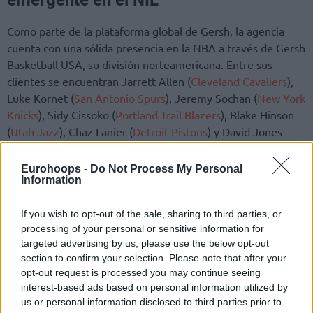
Como parte de la plataforma global de Gersh, la agencia
cuenta con una sólida presencia en la NBA a través de Gersh
Basketball USA, su división norteamericana. Entre sus
clientes se encuentran Jarrett Allen (
Cleveland Cavaliers
),
Luke Kornet (
San Antonio Spurs
), Jeremy Sochan (
New York
Knicks
), Sidy Cissoko (
Portland Trail Blazers
), Blake Hinson
(
Utah Jazz
), Chaz Lanier (
Detroit Pistons
) y David Jones-
García (
San Antonio Spurs
).
Eurohoops -
Do Not Process My Personal
Paralelamente, la agencia está invirtiendo fuertemente en
Information
el futuro del baloncesto mediante una creciente cartera de
NIL (Nombres, Idiomas y Condiciones) que incluye a algunos
If you wish to opt-out of the sale, sharing to third parties, or
processing of your personal or sensitive information for
de los jóvenes talentos más prometedores, como Álvaro
targeted advertising by us, please use the below opt-out
Folgueiras, Sayon Keita, Matas Vokietaitis, Sash Gavalyugov
section to confirm your selection. Please note that after your
y Tyron Riley IV.
opt-out request is processed you may continue seeing
interest-based ads based on personal information utilized by
us or personal information disclosed to third parties prior to