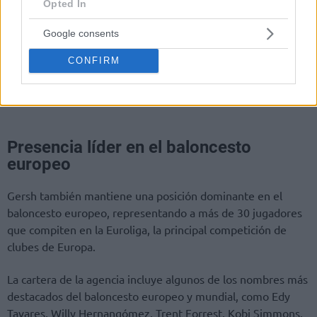
Opted In
Google consents
CONFIRM
Presencia líder en el baloncesto
europeo
Gersh también mantiene una posición dominante en el
baloncesto europeo, representando a más de 30 jugadores
que compiten en la Euroliga, la principal competición de
clubes de Europa.
La cartera de la agencia incluye algunos de los nombres más
destacados del baloncesto europeo y mundial, como Edy
Tavares, Willy Hernangómez, Trent Forrest, Kobi Simmons,