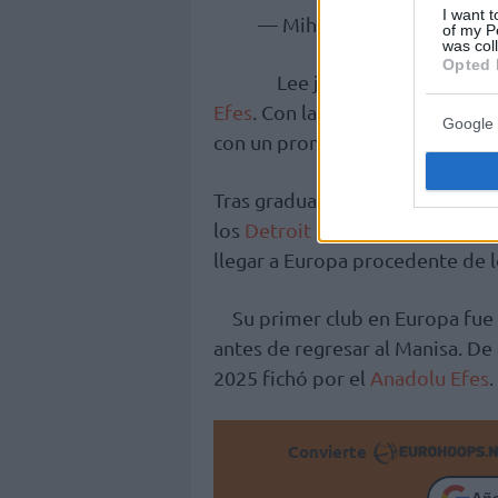
I want t
— Mihalis Stefanou 🏀 (@
of my P
was col
Opted 
Lee jugó la temporada p
Efes
. Con la camiseta del equipo
Google 
con un promedio de 11,2 puntos,
Tras graduarse en la Universid
los
Detroit Pistons
y posterior
llegar a Europa procedente de 
Su primer club en Europa fue 
antes de regresar al Manisa. De 
2025 fichó por el
Anadolu Efes
.
Convierte