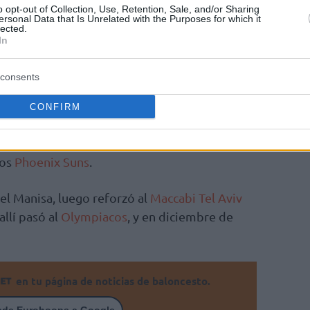
o opt-out of Collection, Use, Retention, Sale, and/or Sharing
mstef80)
June 8, 2026
ersonal Data that Is Unrelated with the Purposes for which it
lected.
In
asada en el
Olympiacos
y luego en el
Anadolu
 turco, disputó 16 partidos de la Euroliga,
consents
 3,1 asistencias y 1,7 rebotes por encuentro.
CONFIRM
ad de Vanderbilt, Lee jugó dos temporadas con
mente con los
Philadelphia 76ers
, antes de
los
Phoenix Suns
.
el Manisa, luego reforzó al
Maccabi Tel Aviv
allí pasó al
Olympiacos
, y en diciembre de
en tu página de noticias de baloncesto.