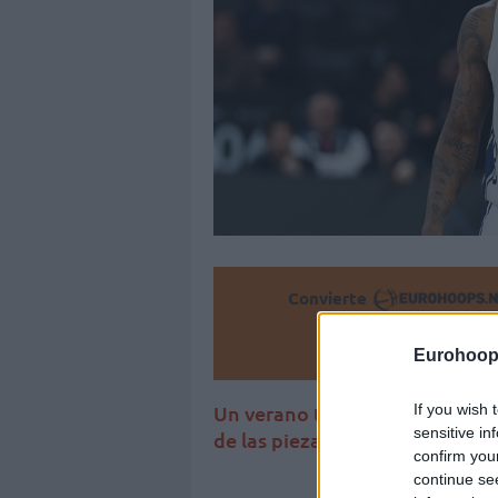
Convierte
Añ
Eurohoop
Un verano turbulento para los
If you wish 
sensitive in
de las piezas clave del equip
confirm you
continue se