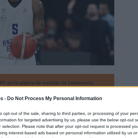
en tu página de noticias de baloncesto.
ade Eurohoops a Google
s -
Do Not Process My Personal Information
 lituanos, que están cerca de asegurar una
to opt-out of the sale, sharing to third parties, or processing of your per
formation for targeted advertising by us, please use the below opt-out s
o para la próxima temporada
r selection. Please note that after your opt-out request is processed y
eing interest-based ads based on personal information utilized by us or
Por Mihalis Stefanou