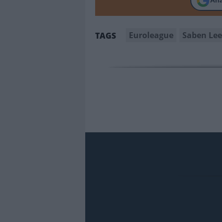
Añ
Euroleague
Saben Le
TAGS