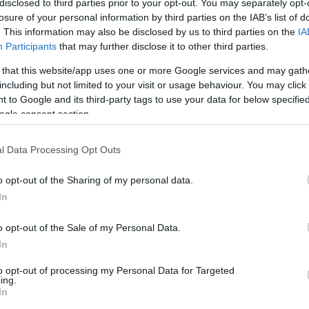
disclosed to third parties prior to your opt-out. You may separately opt-
/
info@eurohoops.net
losure of your personal information by third parties on the IAB’s list of
. This information may also be disclosed by us to third parties on the
IA
Participants
that may further disclose it to other third parties.
El jugador de baloncesto
estadounidense Saben Lee está a
 that this website/app uses one or more Google services and may gath
including but not limited to your visit or usage behaviour. You may click 
punto de firmar un contrato de dos
 to Google and its third-party tags to use your data for below specifi
años con el
Zalgiris
.
ogle consent section.
Es evidente que el
Zalgiris
l Data Processing Opt Outs
experimentará cambios importantes
en su plantilla para la próxima
o opt-out of the Sharing of my personal data.
ja el Kaunas, y su posible sustituto es Saben
In
 Efes
.
o opt-out of the Sale of my Personal Data.
In
ng a 2-year contract deal with Zalgiris
to opt-out of processing my Personal Data for Targeted
ing.
pic.twitter.com/YjxiOxaWnr
In