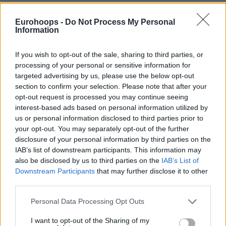
Eurohoops -
Do Not Process My Personal
Information
If you wish to opt-out of the sale, sharing to third parties, or
processing of your personal or sensitive information for
targeted advertising by us, please use the below opt-out
section to confirm your selection. Please note that after your
Por Eurohoops Team /
info@eurohoops.net
opt-out request is processed you may continue seeing
interest-based ads based on personal information utilized by
Otra saga ha llegado a su fin, y Codi Miller-McIntyre se ha
us or personal information disclosed to third parties prior to
convertido finalmente en jugador del
Olympiacos
.
your opt-out. You may separately opt-out of the further
disclosure of your personal information by third parties on the
IAB’s list of downstream participants. This information may
Lo que se venía rumoreando desde hacía semanas, incluso
also be disclosed by us to third parties on the
IAB’s List of
meses, se confirmó este jueves, cuando el
Olympiacos
Downstream Participants
that may further disclose it to other
anunció en redes sociales que Codi vestirá la camiseta del
third parties.
club en el futuro.
Please note that this website/app uses one or more Google
Personal Data Processing Opt Outs
services and may gather and store information including but
El
Olympiacos
firmó con Miller-McIntyre un contrato de tres
not limited to your visit or usage behaviour. You may click to
I want to opt-out of the Sharing of my
años, su primer movimiento en el mercado de fichajes de