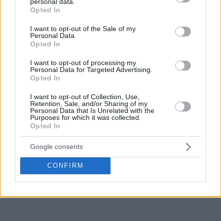
personal data.
grant or deny consent to Google and its third-party tags to
verano de la Euroliga.
Opted In
use your data for below specified purposes in below Google
consent section.
I want to opt-out of the Sale of my
Era un fichaje esperado, ya que los “Rojos” habían llegado a
Personal Data.
un acuerdo semanas atrás con el exjugador del
Crvena
Opted In
Zvezda
y de la selección búlgara, quien además es
I want to opt-out of processing my
compañero de Sasha Vezenkov en la selección nacional.
Personal Data for Targeted Advertising.
Opted In
Tras la salida de Alec Peters, Moustapha Fall y Shaquielle
I want to opt-out of Collection, Use,
McKissic, el
Olympiacos
ha completado uno de los fichajes
Retention, Sale, and/or Sharing of my
Personal Data that Is Unrelated with the
previstos, y se espera que Jean Montero se una pronto a la
Purposes for which it was collected.
plantilla en la línea exterior.
Opted In
Google consents
CONFIRM